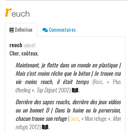
r
euch
Définition
Commentaires
reuch
adjectif.
Cher, coûteux.
Maintenant, je flotte dans un monde en plastique |
Mais c'est moins rêche que le béton | Je trouve ma
vie moins reuch, il était temps
(
Roce
, « Plus
d'feeling »,
Top Départ
, 2002)
.
Derrière des sapes reuchs, derrière des jeux vidéos
ou un bonnet D | Dans la haine ou la perversion,
chacun trouve son refuge
(
L'indis
, « Mon refuge »,
Mon
refuge
, 2012)
.