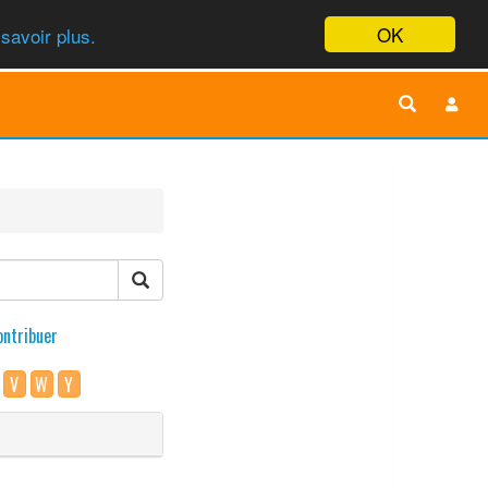
OK
savoir plus.
ontribuer
V
W
Y