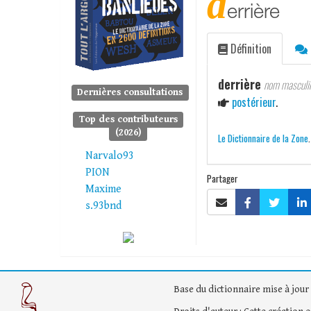
d
errière
Définition
derrière
nom masculi
Dernières consultations
postérieur
.
Top des contributeurs
(2026)
Le Dictionnaire de la Zone
Narvalo93
PION
Partager
Maxime
s.93bnd
Base du dictionnaire mise à jour 