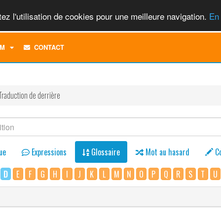
ez l'utilisation de cookies pour une meilleure navigation.
En 
TOGGLE
M
CONTACT
DROPDOWN
MENU
Traduction de derrière
ue
Expressions
Glossaire
Mot au hasard
C
D
E
F
G
H
I
J
K
L
M
N
O
P
Q
R
S
T
U