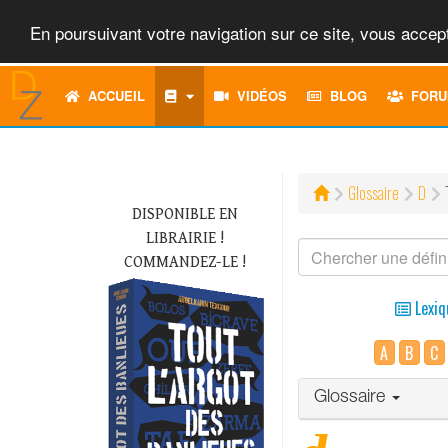
En poursuivant votre navigation sur ce site, vous accept
ACCUEIL
VIDÉOS
BLOG
FORU
Glossaire
D
DISPONIBLE EN
LIBRAIRIE !
COMMANDEZ-LE !
Lexiq
A
B
C
Glossaire