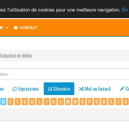
ez l'utilisation de cookies pour une meilleure navigation.
En 
TOGGLE
M
CONTACT
DROPDOWN
MENU
Traduction de débile
ue
Expressions
Glossaire
Mot au hasard
C
D
E
F
G
H
I
J
K
L
M
N
O
P
Q
R
S
T
U