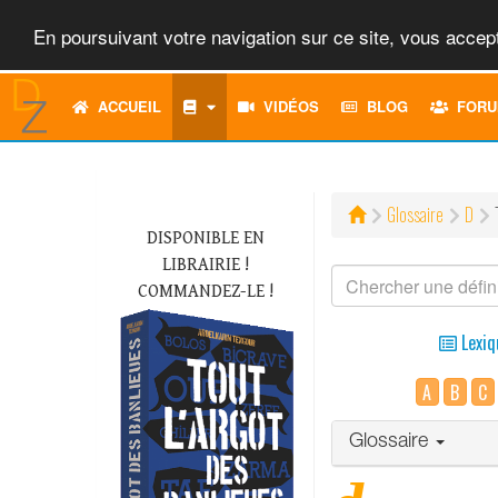
En poursuivant votre navigation sur ce site, vous accept
ACCUEIL
VIDÉOS
BLOG
FORU
Glossaire
D
DISPONIBLE EN
LIBRAIRIE !
COMMANDEZ-LE !
Lexiq
A
B
C
Glossaire