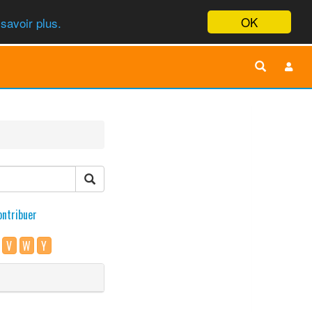
OK
savoir plus.
ontribuer
V
W
Y