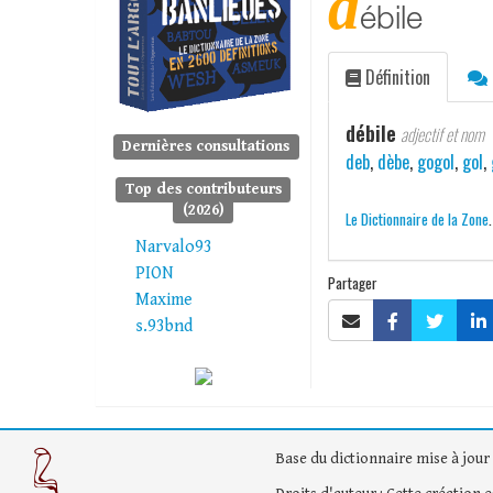
d
ébile
Définition
débile
adjectif et nom
Dernières consultations
deb
,
dèbe
,
gogol
,
gol
,
Top des contributeurs
(2026)
Le Dictionnaire de la Zone
Narvalo93
PION
Partager
Maxime
s.93bnd
Base du dictionnaire mise à jour 