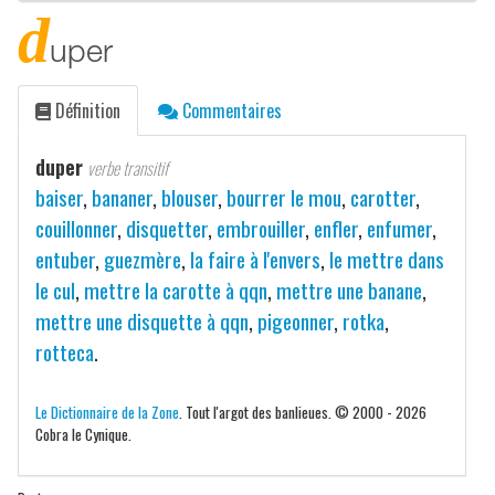
d
uper
Définition
Commentaires
duper
verbe transitif
baiser
,
bananer
,
blouser
,
bourrer le mou
,
carotter
,
couillonner
,
disquetter
,
embrouiller
,
enfler
,
enfumer
,
entuber
,
guezmère
,
la faire à l'envers
,
le mettre dans
le cul
,
mettre la carotte à qqn
,
mettre une banane
,
mettre une disquette à qqn
,
pigeonner
,
rotka
,
rotteca
.
Le Dictionnaire de la Zone
. Tout l'argot des banlieues. © 2000 - 2026
Cobra le Cynique.