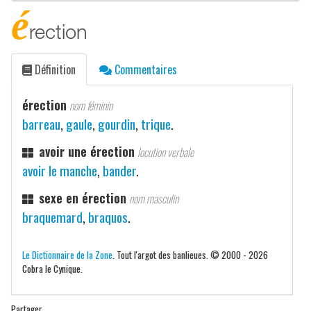
é
rection
Définition
Commentaires
érection
nom féminin
barreau
,
gaule
,
gourdin
,
trique
.
avoir une érection
locution verbale
avoir le manche
,
bander
.
sexe en érection
nom masculin
braquemard
,
braquos
.
Le Dictionnaire de la Zone
. Tout l'argot des banlieues. © 2000 - 2026
Cobra le Cynique.
Partager