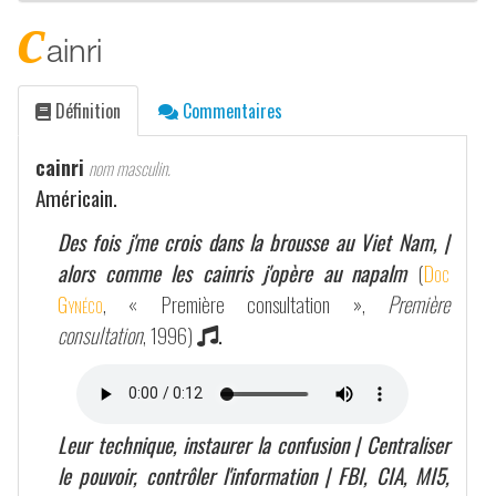
c
ainri
Définition
Commentaires
cainri
nom masculin.
Américain.
Des fois j'me crois dans la brousse au Viet Nam, |
alors comme les cainris j'opère au napalm
(
Doc
Gynéco
, « Première consultation »,
Première
consultation
, 1996)
.
Leur technique, instaurer la confusion | Centraliser
le pouvoir, contrôler l'information | FBI, CIA, MI5,