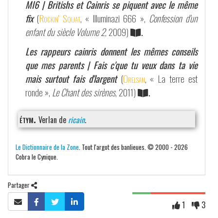
MI6 | Britishs et Cainris se piquent avec le même
fix
(
Rockin' Squat
, « Illuminazi 666 »,
Confession d'un
enfant du siècle Volume 2
, 2009)
.
Les rappeurs cainris donnent les mêmes conseils
que mes parents | Fais c'que tu veux dans ta vie
mais surtout fais d'largent
(
Orelsan
, « La terre est
ronde »,
Le Chant des sirènes
, 2011)
.
étym.
Verlan de
ricain
.
Le Dictionnaire de la Zone
. Tout l'argot des banlieues. © 2000 - 2026
Cobra le Cynique.
Partager
1
3