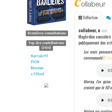
c
ollabeur
Définition
collabeur, e
nom.
Dernières consultations
Maghrébin considéré 
publiquement des criti
Top des contributeurs
(2026)
Les vrais penseur
Narvalo93
communauté
(
Tunis
PION
Maxime
s.93bnd
Morray, t'es qu'u
croient que le 5D v
Malgré ma maitrise