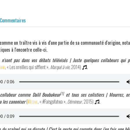
Commentaires
comme un traître vis à vis d'une partie de sa communauté d'origine, no
ques à l'encontre celle-ci.
s n'sont pas dans vos débats télévisés | Juste quelques collabeurs qui 
iano
, « Les oreilles qui sifflent »,
Marqué à vie
, 2014)
.
[1]
n collabeur comme Dalil Boubakeur
et tous ses colistiers | Mourrez, or
a les canoniser
(
Médine
, « #Faisgafatwa »,
Démineur
, 2015)
.
 du scalpel qui se discute | C'est le geste qui compte donc j'en fais une b