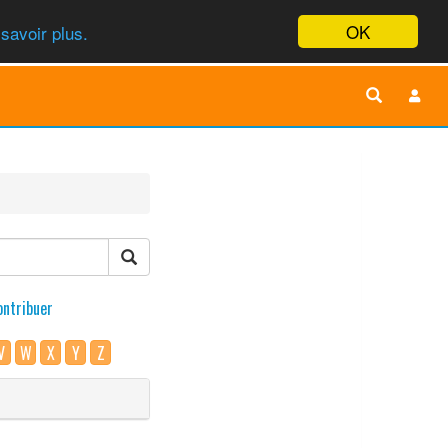
OK
savoir plus.
ontribuer
V
W
X
Y
Z