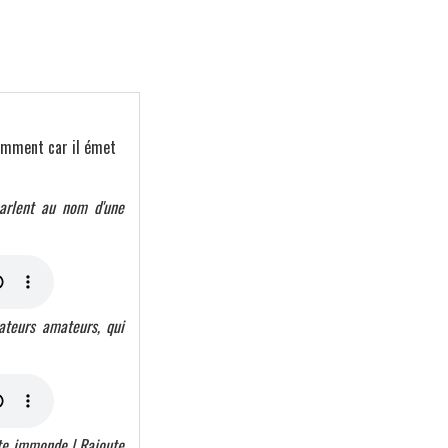
tamment car il émet
parlent au nom d'une
ateurs amateurs, qui
ête immonde | Rajoute