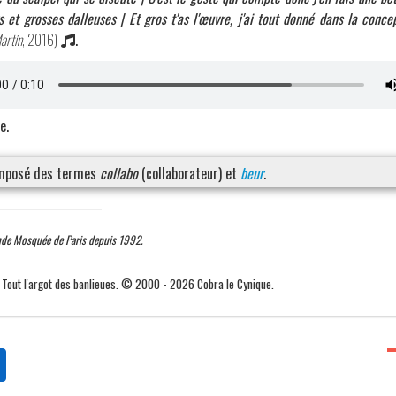
 et grosses dalleuses | Et gros t'as l'œuvre, j'ai tout donné dans la conce
artin
, 2016)
.
e.
omposé des termes
collabo
(collaborateur) et
beur
.
nde Mosquée de Paris depuis 1992.
. Tout l'argot des banlieues. © 2000 - 2026 Cobra le Cynique.