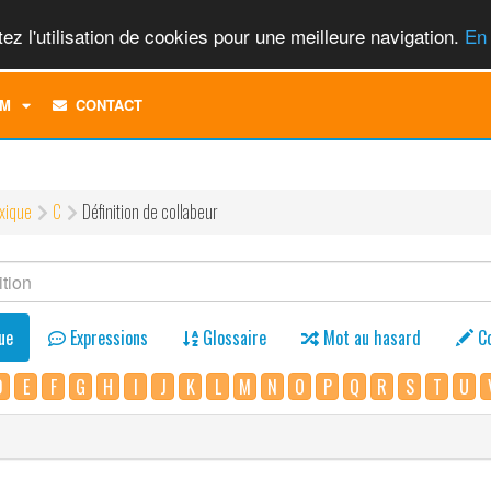
ez l'utilisation de cookies pour une meilleure navigation.
En 
TOGGLE
M
CONTACT
DROPDOWN
MENU
xique
C
Définition de collabeur
ue
Expressions
Glossaire
Mot au hasard
C
D
E
F
G
H
I
J
K
L
M
N
O
P
Q
R
S
T
U