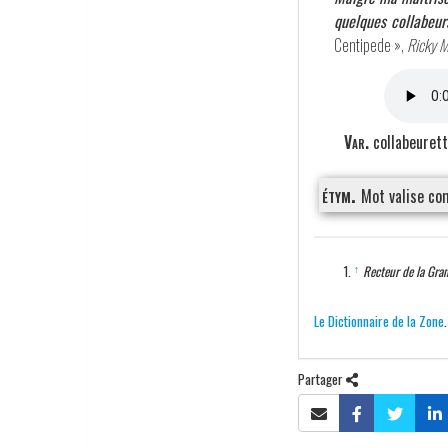
quelques collabeurs
Centipede »,
Ricky M
Var.
collabeurett
étym.
Mot valise c
↑
Recteur de la Gra
Le Dictionnaire de la Zone
Partager