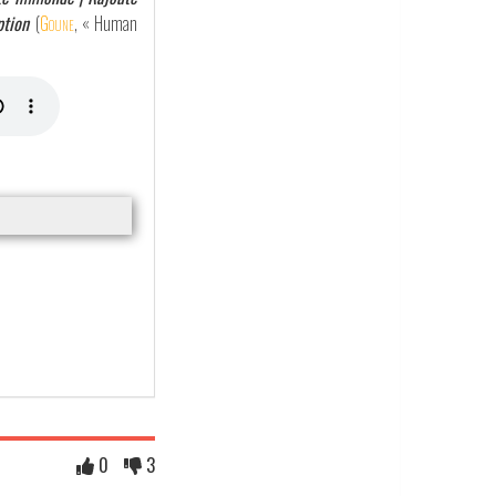
ption
(
Goune
, « Human
0
3