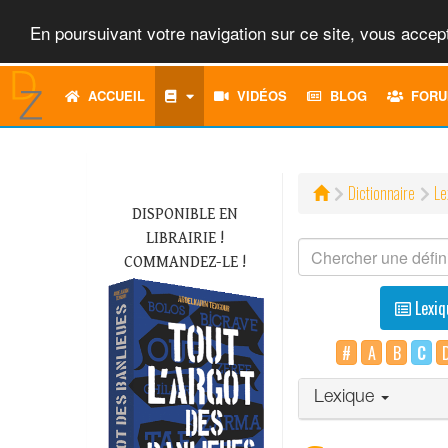
En poursuivant votre navigation sur ce site, vous accept
ACCUEIL
VIDÉOS
BLOG
FORU
Dictionnaire
Le
DISPONIBLE EN
LIBRAIRIE !
COMMANDEZ-LE !
Lexiq
#
A
B
C
Lexique