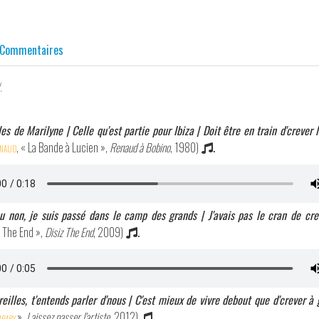
Commentaires
.
es de Marilyne | Celle qu'est partie pour Ibiza | Doit être en train d'crever l
naud
, « La Bande à Lucien »,
Renaud à Bobino
, 1980)
.
ou non, je suis passé dans le camp des grands | J'avais pas le cran de crev
z The End »,
Disiz The End
, 2009)
.
eilles, t'entends parler d'nous | C'est mieux de vivre debout que d'crever à
baby
»,
Laissez passer l'artiste
, 2012)
.