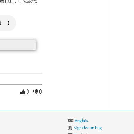
les matins »,
Pronostic
,
0
0
Anglais
Signaler un bug