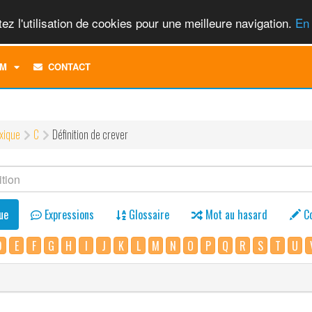
ez l'utilisation de cookies pour une meilleure navigation.
En 
TOGGLE
M
CONTACT
DROPDOWN
MENU
xique
C
Définition de crever
ue
Expressions
Glossaire
Mot au hasard
C
D
E
F
G
H
I
J
K
L
M
N
O
P
Q
R
S
T
U