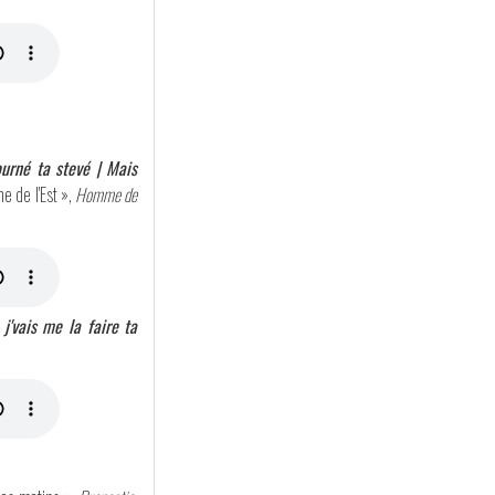
ourné ta stevé | Mais
e de l'Est »,
Homme de
'vais me la faire ta