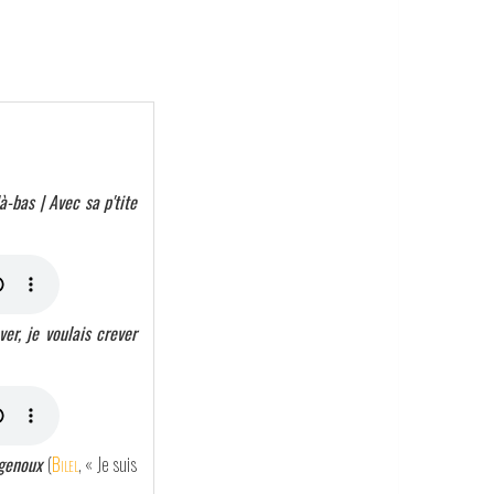
à-bas | Avec sa p'tite
er, je voulais crever
 genoux
(
Bilel
, « Je suis