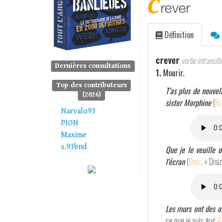
c
rever
Définition
crever
verbe intransitif
Dernières consultations
1.
Mourir.
Top des contributeurs
T'as plus de nouvell
(2026)
sister Morphine
(
Re
Narvalo93
PION
Maxime
s.93bnd
Que je le veuille 
l'écran
(
Disiz
, « Disi
Les murs ont des or
ce que je suis
feat.
Fa