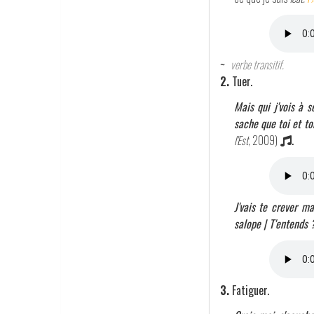
~
verbe transitif.
2.
Tuer.
Mais qui j'vois à 
sache que toi et to
l'Est
, 2009)
.
J'vais te crever m
salope | T'entends 
3.
Fatiguer.