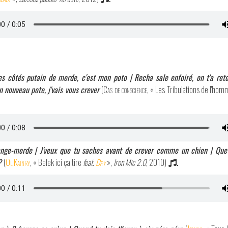
ses côtés putain de merde, c'est mon poto | Recha sale enfoiré, on t'a ret
n nouveau pote, j'vais vous crever
(
Cas de conscience
, « Les Tribulations de l'homm
ange-merde | J'veux que tu saches avant de crever comme un chien | Que j
?
(
Ol Kainry
, « Belek ici ça tire
feat.
Dry
»,
Iron Mic 2.0
, 2010)
.