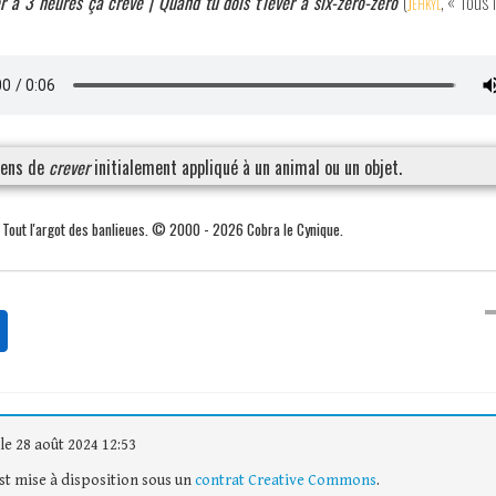
r à 3 heures ça crève | Quand tu dois t'lever à six-zéro-zéro
(
Jehkyl
, « Tous 
sens de
crever
initialement appliqué à un animal ou un objet.
. Tout l'argot des banlieues. © 2000 - 2026 Cobra le Cynique.
le 28 août 2024 12:53
est mise à disposition sous un
contrat Creative Commons
.