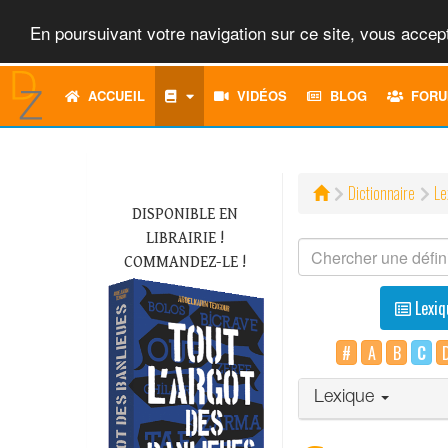
En poursuivant votre navigation sur ce site, vous accept
ACCUEIL
VIDÉOS
BLOG
FORU
Dictionnaire
Le
DISPONIBLE EN
LIBRAIRIE !
COMMANDEZ-LE !
Lexiq
#
A
B
C
Lexique