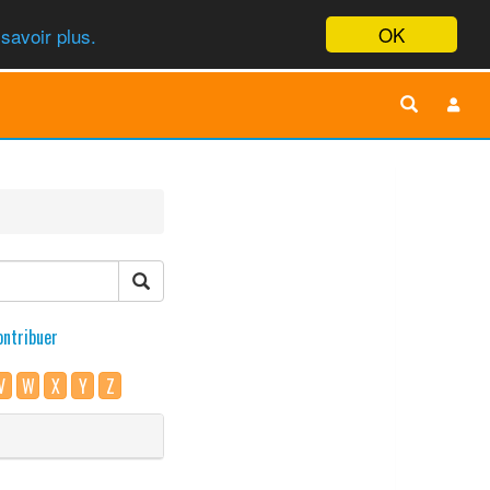
OK
savoir plus.
ontribuer
V
W
X
Y
Z