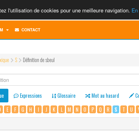
ez l'utilisation de cookies pour une meilleure navigation.
En 
TOGGLE
M
CONTACT
DROPDOWN
MENU
xique
S
Définition de sbeul
ue
Expressions
Glossaire
Mot au hasard
C
D
E
F
G
H
I
J
K
L
M
N
O
P
Q
R
S
T
U