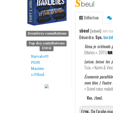
s
beul
Définition
sbeul
nom mas
[sbøl]
Dernières consultations
Désordre.
Syn.
borde
Top des contributeurs
Téma je m'étends pe
(2026)
Gitanos », 2011)
.
Narvalo93
Laisse, laisse les 
PION
Ticok
, « Karim & Vinc
Maxime
s.93bnd
Économie parallèle 
mon bloc | Foutre 
« Grand cœur malad
Var.
zbeul.
étym.
De l'arabe ma