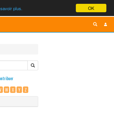
OK
savoir plus.
ontribuer
V
W
X
Y
Z