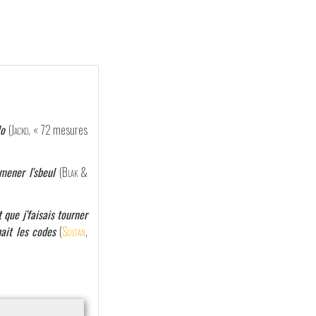
lo
(
Jacko
, « 72 mesures
mener l'sbeul
(
Blak &
que j'faisais tourner
nait les codes
(
Sultan
,