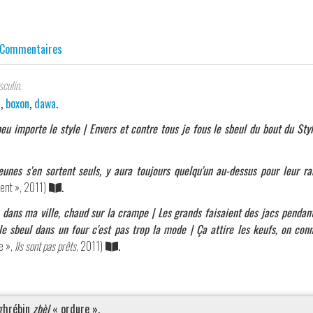
Commentaires
culin.
l
,
boxon
,
dawa
.
u importe le style | Envers et contre tous je fous le sbeul du bout du Sty
jeunes s'en sortent seuls, y aura toujours quelqu'un au-dessus pour leur ra
ent », 2011)
.
dans ma ville, chaud sur la crampe | Les grands faisaient des jacs pendant 
le sbeul dans un four c'est pas trop la mode | Ça attire les keufs, on con
e »,
Ils sont pas prêts
, 2011)
.
ghrébin
zbèl
« ordure ».