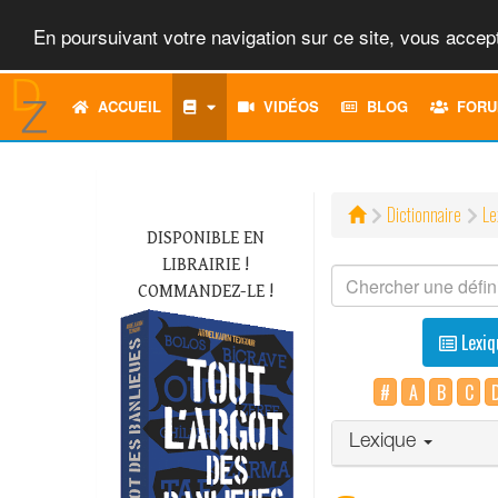
En poursuivant votre navigation sur ce site, vous accept
ACCUEIL
VIDÉOS
BLOG
FORU
Dictionnaire
Le
DISPONIBLE EN
LIBRAIRIE !
COMMANDEZ-LE !
Lexiq
#
A
B
C
Lexique