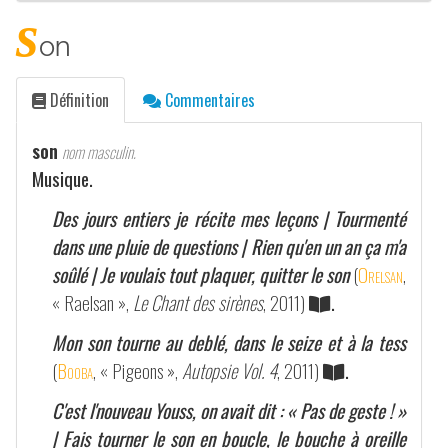
s
on
Définition
Commentaires
son
nom masculin.
Musique.
Des jours entiers je récite mes leçons | Tourmenté
dans une pluie de questions | Rien qu'en un an ça m'a
soûlé | Je voulais tout plaquer, quitter le son
(
Orelsan
,
« Raelsan »,
Le Chant des sirènes
, 2011)
.
Mon son tourne au deblé, dans le seize et à la tess
(
Booba
, « Pigeons »,
Autopsie Vol. 4
, 2011)
.
C'est l'nouveau Youss, on avait dit : « Pas de geste ! »
| Fais tourner le son en boucle, le bouche à oreille