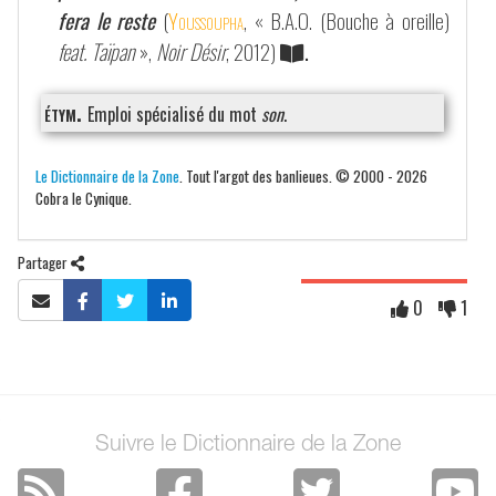
fera le reste
(
Youssoupha
, « B.A.O. (Bouche à oreille)
feat. Taïpan
»,
Noir Désir
, 2012)
.
étym.
Emploi spécialisé du mot
son
.
Le Dictionnaire de la Zone
. Tout l'argot des banlieues. © 2000 - 2026
Cobra le Cynique.
Partager
0
1
Suivre le Dictionnaire de la Zone