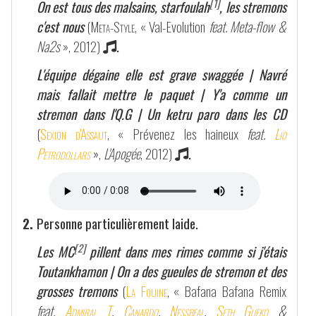
[1]
On est tous des malsains, starfoulah
, les stremons
c'est nous
(
Meta-Style
, « Val-Evolution
feat. Meta-flow &
Na2s
», 2012)
.
L'équipe dégaine elle est grave swaggée | Navré
mais fallait mettre le paquet | Y'a comme un
stremon dans l'Q.G | Un ketru paro dans les CD
(
Sexion d'Assaut
, « Prévenez les haineux
feat.
Lio
Petrodollars
»,
L'Apogée
, 2012)
.
2.
Personne particulièrement laide.
[2]
Les MC
pillent dans mes rimes comme si j'étais
Toutankhamon | On a des gueules de stremon et des
grosses tremons
(
La Fouine
, « Bafana Bafana Remix
feat.
Admiral T
,
Canardo
,
Nessbeal
,
Seth Gueko
&