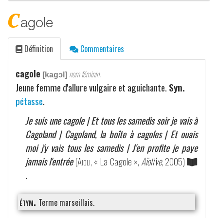
c
agole
Définition
Commentaires
cagole
nom féminin.
[kagɔl]
Jeune femme d'allure vulgaire et aguichante.
Syn.
pétasse
.
Je suis une cagole | Et tous les samedis soir je vais à
Cagoland | Cagoland, la boîte à cagoles | Et ouais
moi j'y vais tous les samedis | J'en profite je paye
jamais l'entrée
(
Aïoli
, « La Cagole »,
Aïoli've
, 2005)
.
étym.
Terme marseillais.