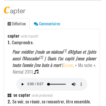
c
apter
Définition
Commentaires
capter
verbe transitif.
1.
Comprendre.
[1]
Pour méditer j'roule un niaksou
d'Afghan et j'pète
[2]
aussi l'Muscador
| Ouais t'as capté j'veux planer
toute l'année j'me bute à mort
(
Guizmo
, « Ma ruche »,
Normal
, 2011)
.
se capter
verbe pronominal.
2.
Se voir, se réunir, se rencontrer, être ensemble.