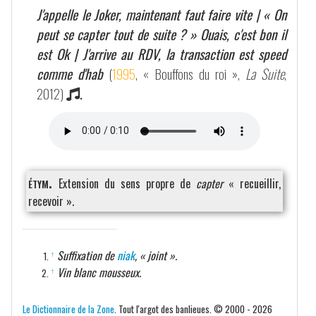
J'appelle le Joker, maintenant faut faire vite | « On
peut se capter tout de suite ? » Ouais, c'est bon il
est Ok | J'arrive au RDV, la transaction est speed
comme d'hab
(
1995
, « Bouffons du roi »,
La Suite
,
2012)
.
étym.
Extension du sens propre de
capter
« recueillir,
recevoir ».
Suffixation de
niak
, « joint ».
↑
Vin blanc mousseux.
↑
Le Dictionnaire de la Zone
. Tout l'argot des banlieues. © 2000 - 2026