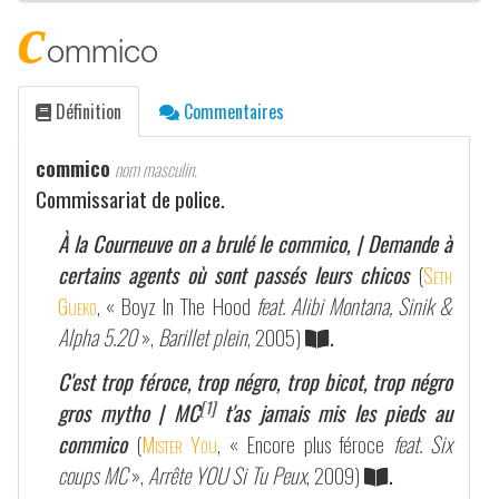
c
ommico
Définition
Commentaires
commico
nom masculin.
Commissariat de police.
À la Courneuve on a brulé le commico, | Demande à
certains agents où sont passés leurs chicos
(
Seth
Gueko
, « Boyz In The Hood
feat. Alibi Montana, Sinik &
Alpha 5.20
»,
Barillet plein
, 2005)
.
C'est trop féroce, trop négro, trop bicot, trop négro
[1]
gros mytho | MC
t'as jamais mis les pieds au
commico
(
Mister You
, « Encore plus féroce
feat. Six
coups MC
»,
Arrête YOU Si Tu Peux
, 2009)
.