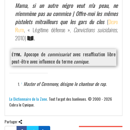
Mama, si un autre négro veut m'a peau, ne
m'emmène pas au commico | Offre-moi les mêmes
pistolets mitrailleurs que les gars du clos
(
Despo
Rutti
, « Légitime défense »,
Convictions suicidaires
,
2010)
.
étym.
Apocope de
commissariat
avec resuffixation libre
peut-être avec influence du terme
comique
.
Master of Ceremony, désigne le chanteur de rap.
↑
Le Dictionnaire de la Zone
. Tout l'argot des banlieues. © 2000 - 2026
Cobra le Cynique.
Partager