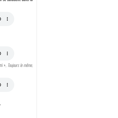
mi »,
Toujours le même
,