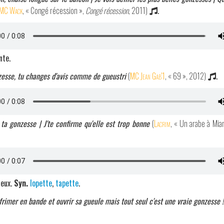
MC Wack
, « Congé récession »,
Congé récession
, 2011)
.
nte.
esse, tu changes d'avis comme de gueustri
(
MC Jean Gab'1
, « 69 », 2012)
.
ta gonzesse | J'te confirme qu'elle est trop bonne
(
Lacrim
, « Un arabe à Mia
reux.
Syn.
lopette
,
tapette
.
 frimer en bande et ouvrir sa gueule mais tout seul c'est une vraie gonzesse !