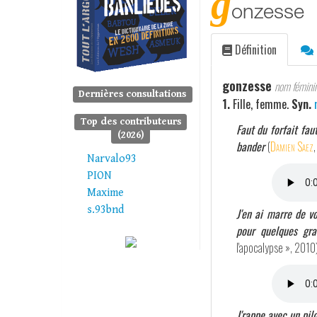
g
onzesse
Définition
gonzesse
nom féminin
Dernières consultations
1.
Fille, femme.
Syn.
Top des contributeurs
Faut du forfait fau
(2026)
bander
(
Damien Saez
,
Narvalo93
PION
Maxime
s.93bnd
J'en ai marre de v
pour quelques gra
l'apocalypse », 2010
J'rappe avec un pil