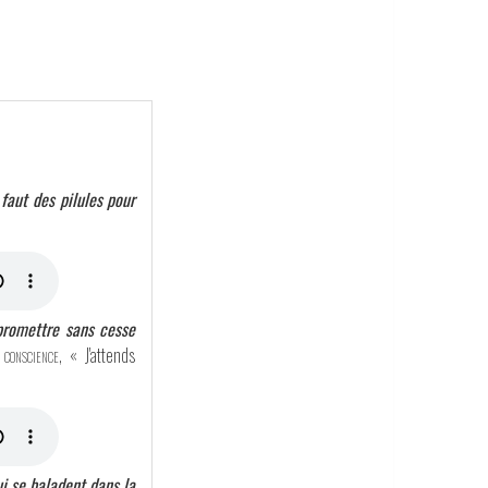
 faut des pilules pour
promettre sans cesse
conscience
, « J'attends
ui se baladent dans la