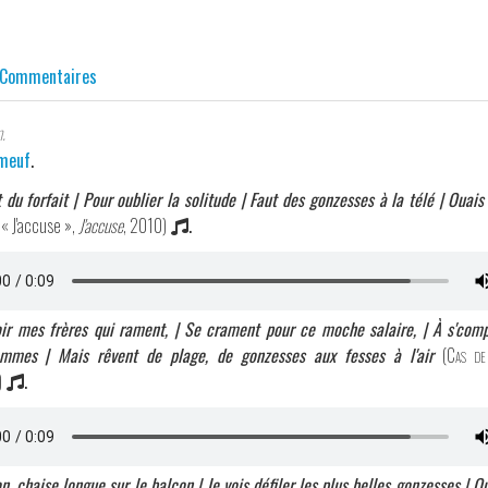
Commentaires
.
meuf
.
t du forfait | Pour oublier la solitude | Faut des gonzesses à la télé | Ouais
 « J'accuse »,
J'accuse
, 2010)
.
oir mes frères qui rament, | Se crament pour ce moche salaire, | À s'com
mmes | Mais rêvent de plage, de gonzesses aux fesses à l'air
(
Cas de 
)
.
on, chaise longue sur le balcon | Je vois défiler les plus belles gonzesses | Q