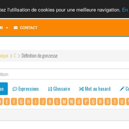
ez l'utilisation de cookies pour une meilleure navigation.
En 
TOGGLE
M
CONTACT
DROPDOWN
MENU
xique
C
Définition de gonzesse
ue
Expressions
Glossaire
Mot au hasard
C
D
E
F
G
H
I
J
K
L
M
N
O
P
Q
R
S
T
U