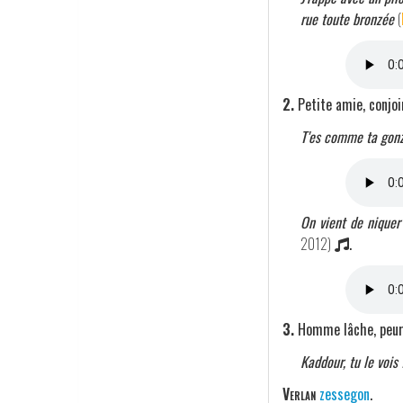
rue toute bronzée
(
2.
Petite amie, conjoi
T'es comme ta gonz
On vient de niquer 
2012)
.
3.
Homme lâche, peu
Kaddour, tu le vois
Verlan
zessegon
.