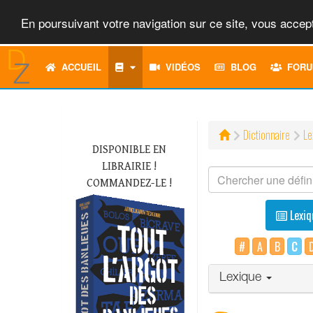
En poursuivant votre navigation sur ce site, vous accept
ACCUEIL
VIDÉOS
BLOG
FORU
Dictionnaire
Le
DISPONIBLE EN
LIBRAIRIE !
COMMANDEZ-LE !
Lexiq
#
A
B
C
Lexique