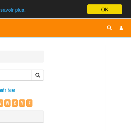
OK
savoir plus.
ontribuer
V
W
X
Y
Z