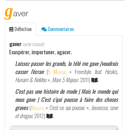
g
aver
Définition
Commentaires
gaver
verbe transitif.
Exaspérer, importuner, agacer.
Laissez passer les grands, la télé me gave j'voudrais
casser l'écran
(
5 Majeur
, « Freestyle
feat. Heskis,
Hunam & Nekfeu
»,
Maxi 5 Majeur
, 2011)
.
C'est pas une histoire de mode | Mais le monde qui
nous gave | C'est c'qui pousse à faire des choses
graves
(
Boulcy
, « C'est ce qui pousse »,
Jeunesse, sexe
et drogue
, 2012)
.