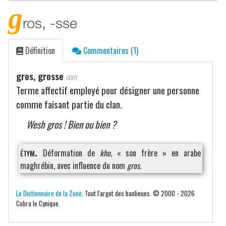
g
ros, -sse
Définition
Commentaires (1)
gros, grosse
nom.
Terme affectif employé pour désigner une personne
comme faisant partie du clan.
Wesh gros ! Bien ou bien ?
étym.
Déformation de
kho
, « son frère » en arabe
maghrébin, avec influence du nom
gros
.
Le Dictionnaire de la Zone
. Tout l'argot des banlieues. © 2000 - 2026
Cobra le Cynique.