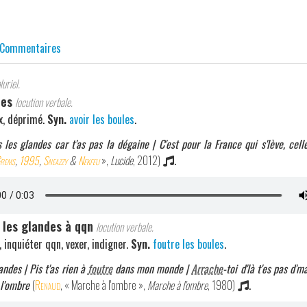
Commentaires
uriel.
des
locution verbale.
ux, déprimé.
Syn.
avoir les boules
.
as les glandes car t'as pas la dégaine | C'est pour la France qui s'lève, celle
rems
,
1995
,
Sneazzy
&
Nekfeu
»,
Lucide
, 2012)
.
 les glandes à qqn
locution verbale.
, inquiéter qqn, vexer, indigner.
Syn.
foutre les boules
.
andes | Pis t'as rien à
foutre
dans mon monde |
Arrache
-toi d'là t'es pas d'
 l'ombre
(
Renaud
, « Marche à l'ombre »,
Marche à l'ombre
, 1980)
.