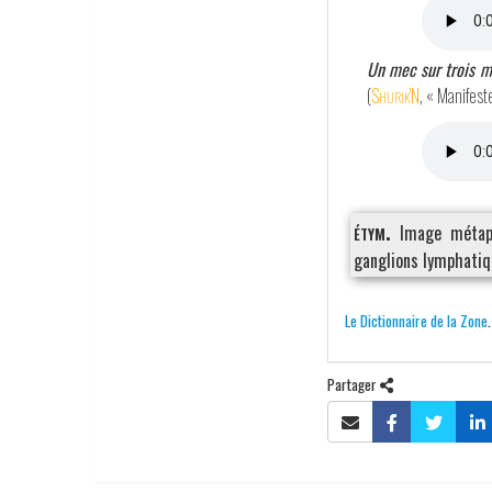
Un mec sur trois me
(
Shurik'N
, « Manifest
étym.
Image métaph
ganglions lymphatiq
Le Dictionnaire de la Zone
Partager