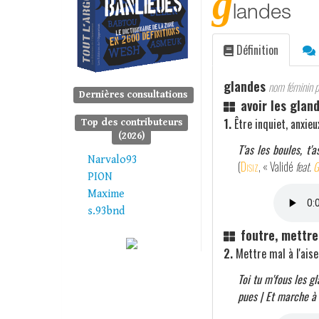
g
landes
Définition
glandes
nom féminin pl
Dernières consultations
avoir les glan
1.
Être inquiet, anxie
Top des contributeurs
(2026)
T'as les boules, t'
Narvalo93
(
Disiz
, « Validé
feat.
G
PION
Maxime
s.93bnd
foutre, mettre
2.
Mettre mal à l'aise
Toi tu m'fous les gl
pues | Et marche à