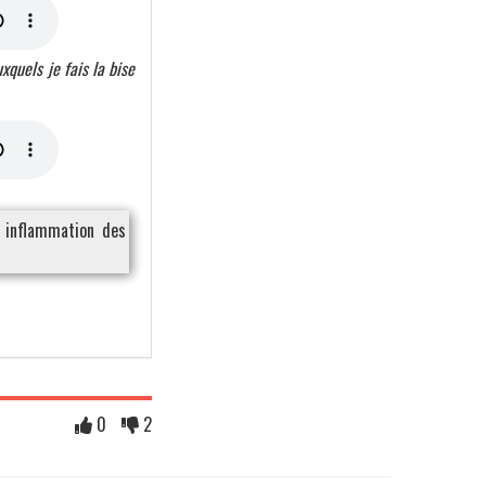
xquels je fais la bise
 inflammation des
0
2