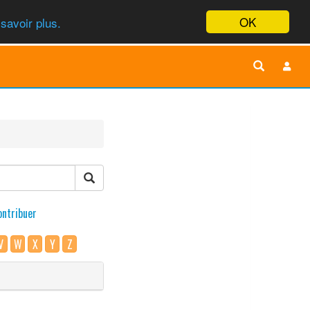
OK
savoir plus.
ontribuer
V
W
X
Y
Z