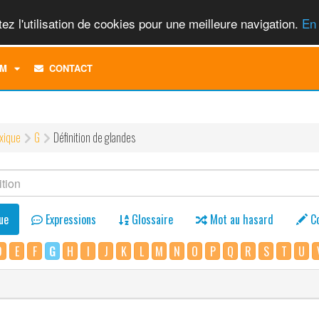
ez l'utilisation de cookies pour une meilleure navigation.
En 
TOGGLE
M
CONTACT
DROPDOWN
MENU
xique
G
Définition de glandes
ue
Expressions
Glossaire
Mot au hasard
C
D
E
F
G
H
I
J
K
L
M
N
O
P
Q
R
S
T
U