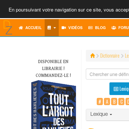
En poursuivant votre navigation sur ce site, vous accept
ACCUEIL
VIDÉOS
BLOG
FORU
Dictionnaire
Le
DISPONIBLE EN
LIBRAIRIE !
COMMANDEZ-LE !
Lexiq
#
A
B
C
Lexique