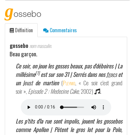
g
ossebo
Définition
Commentaires
gossebo
nom masculin.
Beau garçon.
Ce soir, on joue les gosses beaux, pas d'déboires | La
[1]
millésime
est sur son 31 | Serrés dans nos
frocs
et
un
leust
de martien
(
Pleymo
, « Ce soir c'est grand
soir »,
Episode 2 : Medecine Cake
, 2002)
.
Les p'tits d'la rue sont impolis, jouent les gossebos
comme Apollon | Pètent le gros lot pour la Polo,