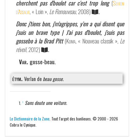
cherchent pas d'boulot car c'est trop long
(
Sexion
d'Assaut
, « Loin »,
Le Renouveau
, 2008)
.
Donc j'tiens bon, j'm'agrippes, y'en a qui disent que
j'suis un brave type | J'ai pas d'boulot, j'suis pas
gossebo à la Brad Pitt
(
Koma
, « Nouveau classik »,
Le
réveil
, 2012)
.
Var.
gosse-beau.
étym.
Verlan de
beau gosse
.
Sans doute une voiture.
↑
Le Dictionnaire de la Zone
. Tout l'argot des banlieues. © 2000 - 2026
Cobra le Cynique.