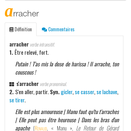
a
rracher
Définition
Commentaires
arracher
verbe intransitif.
1.
Être relevé, fort.
Putain ! T'as mis la dose de harissa ! Il arrache, ton
couscous !
s'arracher
verbe pronominal.
2.
S'en aller, partir.
Syn.
gicler
,
se casser
,
se lachave
,
se tirer
.
Elle est plus amoureuse | Manu faut qu'tu t'arraches
| Elle peut pas être heureuse | Dans les bras d'un
apache
(
Renaud
, « Manu »,
Le Retour de Gérard