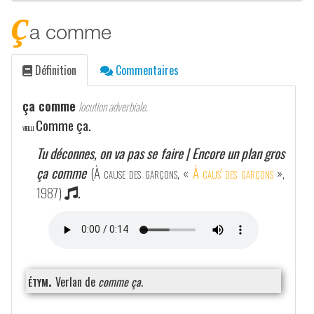
ç
a comme
Définition
Commentaires
ça comme
locution adverbiale.
Comme ça.
VIEILLI.
Tu déconnes, on va pas se faire | Encore un plan gros
ça comme
(
À cause des garçons
, «
À caus' des garçons
»,
1987)
.
étym.
Verlan de
comme ça
.