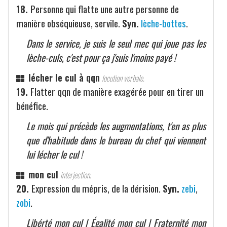
18.
Personne qui flatte une autre personne de
manière obséquieuse, servile.
Syn.
lèche-bottes
.
Dans le service, je suis le seul mec qui joue pas les
lèche-culs, c'est pour ça j'suis l'moins payé !
lécher le cul à qqn
locution verbale.
19.
Flatter qqn de manière exagérée pour en tirer un
bénéfice.
Le mois qui précède les augmentations, t'en as plus
que d'habitude dans le bureau du chef qui viennent
lui lécher le cul !
mon cul
interjection.
20.
Expression du mépris, de la dérision.
Syn.
zebi
,
zobi
.
Libérté mon cul | Égalité mon cul | Fraternité mon