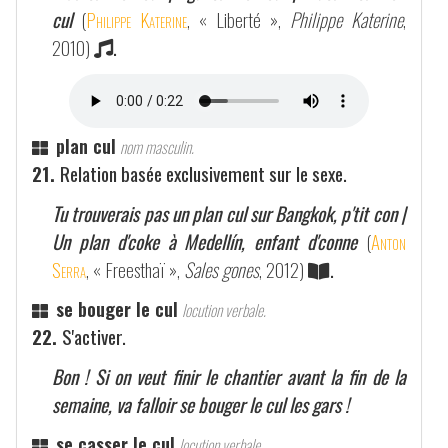
cul
(
Philippe Katerine
, « Liberté »,
Philippe Katerine
,
2010)
.
plan cul
nom masculin.
21.
Relation basée exclusivement sur le sexe.
Tu trouverais pas un plan cul sur Bangkok, p'tit con |
Un plan d'coke à Medellín, enfant d'conne
(
Anton
Serra
, « Freesthaï »,
Sales gones
, 2012)
.
se bouger le cul
locution verbale.
22.
S'activer.
Bon ! Si on veut finir le chantier avant la fin de la
semaine, va falloir se bouger le cul les gars !
se casser le cul
locution verbale.