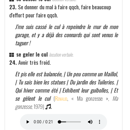
23.
Se donner du mal à faire qqch, faire beaucoup
d'effort pour faire qqch.
J'me suis cassé le cul à repeindre le mur de mon
garage, et y a déjà des connards qui sont venus le
taguer !
se geler le cul
locution verbale.
24.
Avoir très froid.
Et pis elle est balancée, | Un peu comme un Maillol,
| Tu sais bien les statues | Du jardin des Tuileries. |
Qui hiver comme été | Exhibent leur guibolles, | Et
se gèlent le cul
(
Renaud
, « Ma gonzesse »,
Ma
gonzesse
, 1979)
.