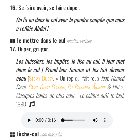
16.
Se faire avoir, se faire duper.
On l'a eu dans le cul avec la poudre coupée que nous
a refilée Abdel !
le mettre dans le cul
locution verbale.
17.
Duper, gruger.
Les huissiers, les impôts, le fisc au cul, il leur met
dans le cul | Prend leur femme et les fait devenir
cocu
(
Stomy Bugsy
, « Un rep qui fait reup
feat. Hamed
Daye,
Passi
,
Oxmo Puccino
,
Pit Baccardi
,
Ärsenik
& Hifi
»,
Quelques balles de plus pour… Le calibre qu'il te faut
,
1998)
.
lèche-cul
nom masculin.