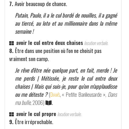
7.
Avoir beaucoup de chance.
Putain, Paulo, il a le cul bordé de nouilles, il a gagné
au tiercé, au loto et au millionnaire dans la même
semaine !
avoir le cul entre deux chaises
locution verbale.
8.
Être dans une position où l'on ne choisit pas
vraiment son camp.
Je rêve d'être née quelque part, en fait, merde ! Je
me perds | Métissée, je reste le cul entre deux
chaises | Mais qui suis-je, pour qu'on m'applaudisse
ou me déteste ?
(
Diam's
, « Petite Banlieusarde »,
Dans
ma bulle
, 2006)
.
avoir le cul propre
locution verbale.
9.
Être irréprochable.