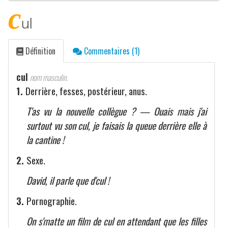
c
ul
Définition
Commentaires (1)
cul
nom masculin.
1.
Derrière, fesses, postérieur, anus.
T'as vu la nouvelle collègue ? — Ouais mais j'ai
surtout vu son cul, je faisais la queue derrière elle à
la cantine !
2.
Sexe.
David, il parle que d'cul !
3.
Pornographie.
On s'matte un film de cul en attendant que les filles