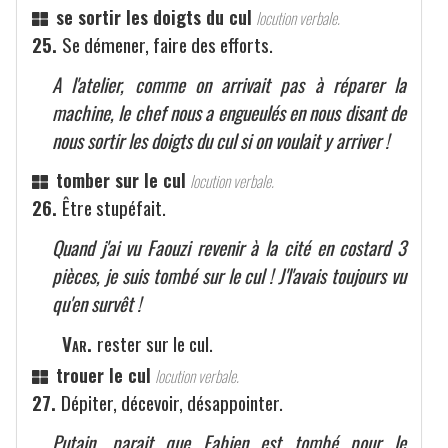
se sortir les doigts du cul
locution verbale.
25.
Se démener, faire des efforts.
A l'atelier, comme on arrivait pas à réparer la
machine, le chef nous a engueulés en nous disant de
nous sortir les doigts du cul si on voulait y arriver !
tomber sur le cul
locution verbale.
26.
Être stupéfait.
Quand j'ai vu Faouzi revenir à la cité en costard 3
pièces, je suis tombé sur le cul ! J'l'avais toujours vu
qu'en survêt !
Var.
rester sur le cul.
trouer le cul
locution verbale.
27.
Dépiter, décevoir, désappointer.
Putain, parait que Fabien est tombé pour le