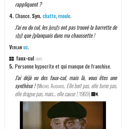
rappliquent ?
4.
Chance.
Syn.
chatte
,
moule
.
J'ai eu du cul, les
keufs
ont pas trouvé la barrette de
shit
que j'planquais dans ma chaussette !
Verlan
uc
.
faux-cul
nom.
5.
Personne hypocrite et qui manque de franchise.
J'ai déjà vu des faux-cul, mais là, vous êtes une
synthèse !
(
Michel Audiard
,
Elle boit pas, elle fume pas,
elle drague pas, mais… elle cause !
, 1969)
.