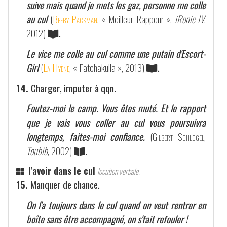
suive mais quand je mets les gaz, personne me colle
au cul
(
Beeby Packman
, « Meilleur Rappeur »,
iRonic IV
,
2012)
.
Le vice me colle au cul comme une putain d'Escort-
Girl
(
La Hyène
, « Fatchakulla », 2013)
.
14.
Charger, imputer à qqn.
Foutez-moi le camp. Vous êtes muté. Et le rapport
que je vais vous coller au cul vous poursuivra
longtemps, faites-moi confiance.
(
Gilbert Schlogel
,
Toubib
, 2002)
.
l'avoir dans le cul
locution verbale.
15.
Manquer de chance.
On l'a toujours dans le cul quand on veut rentrer en
boîte sans être accompagné, on s'fait refouler !