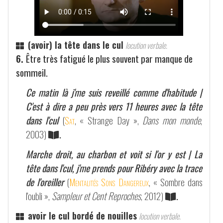
(avoir) la tête dans le cul
locution verbale.
6.
Être très fatigué le plus souvent par manque de
sommeil.
Ce matin là j'me suis reveillé comme d'habitude |
C'est à dire a peu près vers 11 heures avec la tête
dans l'cul
(
Sat
, « Strange Day »,
Dans mon monde
,
2003)
.
Marche droit, au charbon et voit si l'or y est | La
tête dans l'cul, j'me prends pour Ribéry avec la trace
de l'oreiller
(
Mentalités Sons Dangereux
, « Sombre dans
l'oubli »,
Sampleur et Cent Reproches
, 2012)
.
avoir le cul bordé de nouilles
locution verbale.