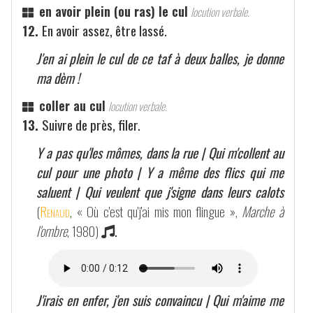
en avoir plein (ou ras) le cul
locution verbale.
12.
En avoir assez, être lassé.
J'en ai plein le cul de ce taf à deux balles, je donne
ma dèm !
coller au cul
locution verbale.
13.
Suivre de près, filer.
Y a pas qu'les mômes, dans la rue | Qui m'collent au
cul pour une photo | Y a même des flics qui me
saluent | Qui veulent que j'signe dans leurs calots
(
Renaud
, « Où c'est qu'j'ai mis mon flingue »,
Marche à
l'ombre
, 1980)
.
J'irais en enfer, j'en suis convaincu | Qui m'aime me