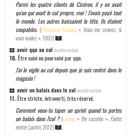
Parmi les quatre clients de Cicéron, il y en avait
qu'un qui avait le cul propre, moi ! J'avais payé tout
le monde. Les autres baissaient la tête. Ils étaient
coupables.
(
Professeur Choron
, « Vous me croirez, si
vous voulez », 1993)
.
avoir qqn au cul
locution verbale.
10.
Être suivi ou poursuivi par qqn.
J'ai le vigile au cul depuis que je suis rentré dans le
magasin !
avoir un balais dans le cul
locution verbale.
11.
Être stricte, introverti, très réservé.
Comment veux-tu taper un sprint quand tu portes
un balais dans l'cul ?
(
Lacrim
, « J'te raconte »,
Faites
entrer Lacrim
, 2012)
.