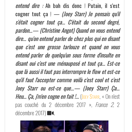
entend dire :
Ah bah dis donc ! Putain, il s'est
cogner tout ça !
— (Joey Starr) Je pensais qu'il
s'était cogner tout ça… C'était du second degré,
pardon…— (Christine Angot) Quand on vous entend
dire… qu'on entend parler de chez plus qui en disant
que c'est une grosse tarlouze et quand on vous
entend parler de quelqu'un sous forme d'insulte en
disant oui c'est une ménauposé et tout ça… Est-ce
que là aussi il faut pas interrompre le flow et est-ce
qu'il faut l'accepter comme voilà c'est cool et c'est
Joey Starr ou est-ce que…— (Joey Starr) Ça…
Heu… Ça, j'm'en cogne en fait !…
(
Joey Starr
, « On n'est
pas couché du 2 décembre 2017 »,
France 2
, 2
décembre 2017)
.