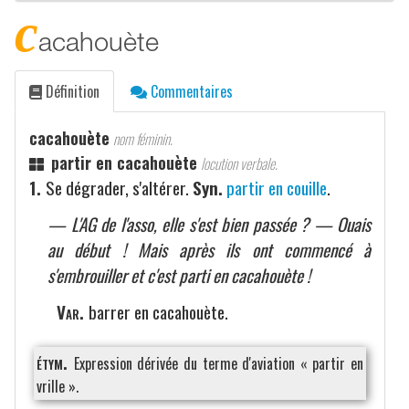
c
acahouète
Définition
Commentaires
cacahouète
nom féminin.
partir en cacahouète
locution verbale.
1.
Se dégrader, s'altérer.
Syn.
partir en couille
.
— L'AG de l'asso, elle s'est bien passée ? — Ouais
au début ! Mais après ils ont commencé à
s'embrouiller et c'est parti en cacahouète !
Var.
barrer en cacahouète.
étym.
Expression dérivée du terme d'aviation « partir en
vrille ».