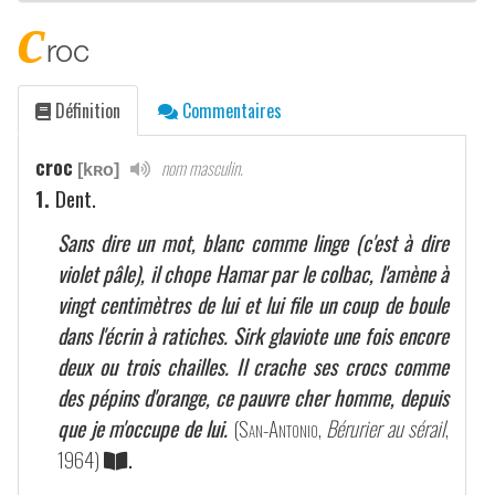
c
roc
Définition
Commentaires
croc
nom masculin.
[kʀo]
1.
Dent.
Sans dire un mot, blanc comme linge (c'est à dire
violet pâle), il chope Hamar par le colbac, l'amène à
vingt centimètres de lui et lui file un coup de boule
dans l'écrin à ratiches. Sirk glaviote une fois encore
deux ou trois chailles. Il crache ses crocs comme
des pépins d'orange, ce pauvre cher homme, depuis
que je m'occupe de lui.
(
San-Antonio
,
Bérurier au sérail
,
1964)
.