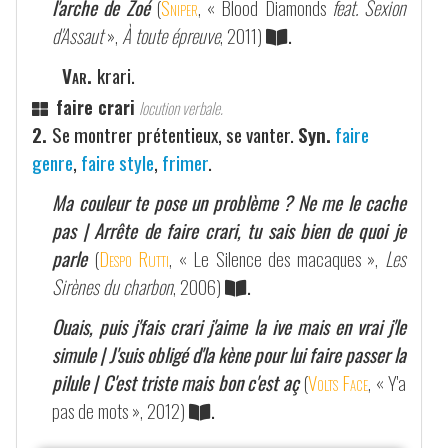
l'arche de Zoé
(
Sniper
, « Blood Diamonds
feat. Sexion
d'Assaut
»,
À toute épreuve
, 2011)
.
Var.
krari.
faire crari
locution verbale.
2.
Se montrer prétentieux, se vanter.
Syn.
faire
genre
,
faire style
,
frimer
.
Ma couleur te pose un problème ? Ne me le cache
pas | Arrête de faire crari, tu sais bien de quoi je
parle
(
Despo Rutti
, « Le Silence des macaques »,
Les
Sirènes du charbon
, 2006)
.
Ouais, puis j'fais crari j'aime la ive mais en vrai j'le
simule | J'suis obligé d'la kène pour lui faire passer la
pilule | C'est triste mais bon c'est aç
(
Volts Face
, « Y'a
pas de mots », 2012)
.