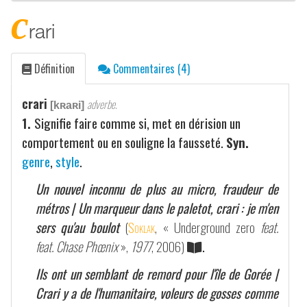
c
rari
Définition
Commentaires (4)
crari
adverbe.
[kʀaʀi]
1.
Signifie faire comme si, met en dérision un
comportement ou en souligne la fausseté.
Syn.
genre
,
style
.
Un nouvel inconnu de plus au micro, fraudeur de
métros | Un marqueur dans le paletot, crari : je m'en
sers qu'au boulot
(
Soklak
, « Underground zero
feat.
feat. Chase Phœnix
»,
1977
, 2006)
.
Ils ont un semblant de remord pour l'île de Gorée |
Crari y a de l'humanitaire, voleurs de gosses comme