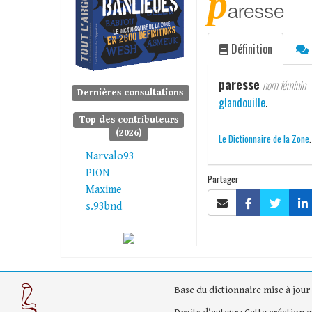
p
aresse
Définition
paresse
nom féminin
Dernières consultations
glandouille
.
Top des contributeurs
(2026)
Le Dictionnaire de la Zone
Narvalo93
PION
Partager
Maxime
s.93bnd
Base du dictionnaire mise à jour 