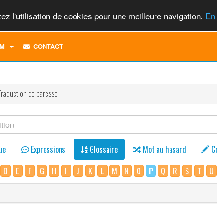
ez l'utilisation de cookies pour une meilleure navigation.
En 
TOGGLE
M
CONTACT
DROPDOWN
MENU
Traduction de paresse
ue
Expressions
Glossaire
Mot au hasard
C
D
E
F
G
H
I
J
K
L
M
N
O
P
Q
R
S
T
U