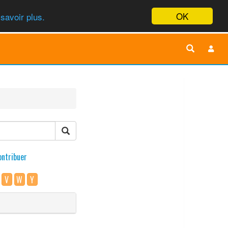
OK
savoir plus.
ontribuer
V
W
Y