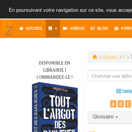
En poursuivant votre navigation sur ce site, vous accept
ACCUEIL
VIDÉOS
BLOG
FORU
Glossaire
P
DISPONIBLE EN
LIBRAIRIE !
COMMANDEZ-LE !
Lexiq
A
B
C
Glossaire