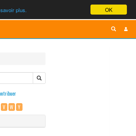
OK
savoir plus.
ontribuer
V
W
Y