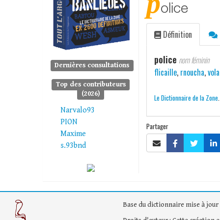
p
olice
Définition
police
nom féminin
Dernières consultations
flicaille
,
rnoucha
,
vola
Top des contributeurs
(2026)
Le Dictionnaire de la Zone
Narvalo93
PION
Partager
Maxime
s.93bnd
Base du dictionnaire mise à jour 