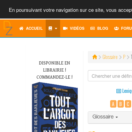
En poursuivant votre navigation sur ce site, vous accept
ACCUEIL
VIDÉOS
BLOG
FORU
Glossaire
P
DISPONIBLE EN
LIBRAIRIE !
COMMANDEZ-LE !
Lexiq
A
B
C
Glossaire