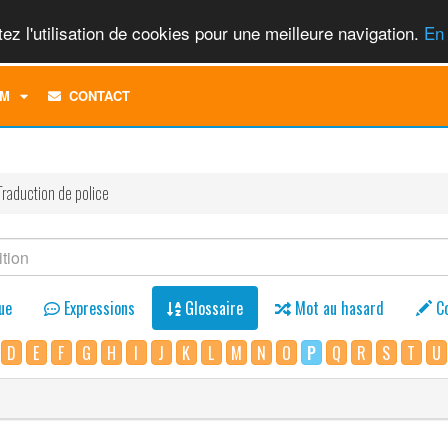
ez l'utilisation de cookies pour une meilleure navigation.
En 
TOGGLE
M
CONTACT
DROPDOWN
MENU
Traduction de police
ue
Expressions
Glossaire
Mot au hasard
C
D
E
F
G
H
I
J
K
L
M
N
O
P
Q
R
S
T
U