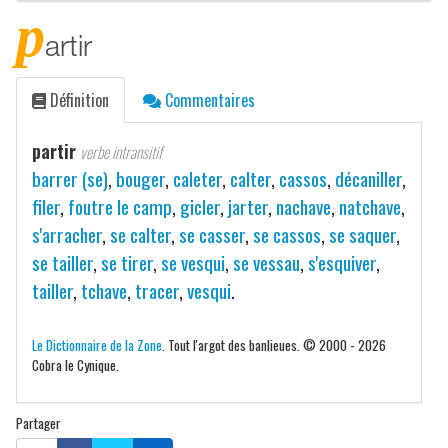
p
artir
Définition
Commentaires
partir
verbe intransitif
barrer (se)
,
bouger
,
caleter
,
calter
,
cassos
,
décaniller
,
filer
,
foutre le camp
,
gicler
,
jarter
,
nachave
,
natchave
,
s'arracher
,
se calter
,
se casser
,
se cassos
,
se saquer
,
se tailler
,
se tirer
,
se vesqui
,
se vessau
,
s'esquiver
,
tailler
,
tchave
,
tracer
,
vesqui
.
Le Dictionnaire de la Zone
. Tout l'argot des banlieues. © 2000 - 2026
Cobra le Cynique.
Partager