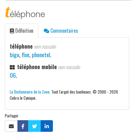
t
éléphone
Définition
Commentaires
téléphone
nom masculin
bigo
,
fixe
,
phonetel
.
téléphone mobile
nom masculin
06
.
Le Dictionnaire de la Zone
. Tout l'argot des banlieues. © 2000 - 2026
Cobra le Cynique.
Partager