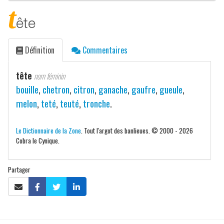
t
ête
Définition
Commentaires
tête
nom féminin
bouille
,
chetron
,
citron
,
ganache
,
gaufre
,
gueule
,
melon
,
teté
,
teuté
,
tronche
.
Le Dictionnaire de la Zone
. Tout l'argot des banlieues. © 2000 - 2026
Cobra le Cynique.
Partager