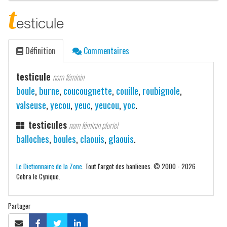
t
esticule
Définition
Commentaires
testicule
nom féminin
boule
,
burne
,
coucougnette
,
couille
,
roubignole
,
valseuse
,
yecou
,
yeuc
,
yeucou
,
yoc
.
testicules
nom féminin pluriel
balloches
,
boules
,
claouis
,
glaouis
.
Le Dictionnaire de la Zone
. Tout l'argot des banlieues. © 2000 - 2026
Cobra le Cynique.
Partager