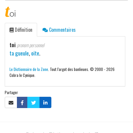
t
oi
Définition
Commentaires
toi
pronom personnel
ta gueule
,
oite
.
Le Dictionnaire de la Zone
. Tout l'argot des banlieues. © 2000 - 2026
Cobra le Cynique.
Partager