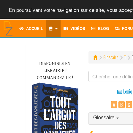
En poursuivant votre navigation sur ce site, vous accept
ACCUEIL
VIDÉOS
BLOG
FORU
Glossaire
T
DISPONIBLE EN
LIBRAIRIE !
COMMANDEZ-LE !
Lexiq
A
B
C
Glossaire