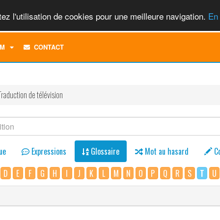
ez l'utilisation de cookies pour une meilleure navigation.
En 
TOGGLE
M
CONTACT
DROPDOWN
MENU
Traduction de télévision
ue
Expressions
Glossaire
Mot au hasard
C
D
E
F
G
H
I
J
K
L
M
N
O
P
Q
R
S
T
U