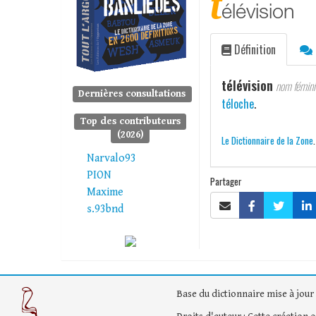
t
élévision
Définition
télévision
nom fémini
Dernières consultations
téloche
.
Top des contributeurs
(2026)
Le Dictionnaire de la Zone
Narvalo93
PION
Partager
Maxime
s.93bnd
Base du dictionnaire mise à jour 