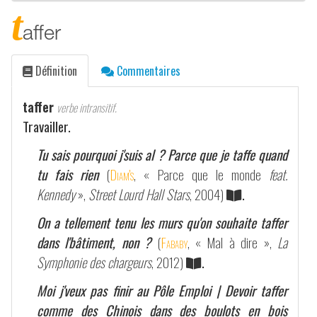
t
affer
Définition
Commentaires
taffer
verbe intransitif.
Travailler.
Tu sais pourquoi j'suis al ? Parce que je taffe quand
tu fais rien
(
Diam's
, « Parce que le monde
feat.
Kennedy
»,
Street Lourd Hall Stars
, 2004)
.
On a tellement tenu les murs qu'on souhaite taffer
dans l'bâtiment, non ?
(
Fababy
, « Mal à dire »,
La
Symphonie des chargeurs
, 2012)
.
Moi j'veux pas finir au Pôle Emploi | Devoir taffer
comme des Chinois dans des boulots en bois