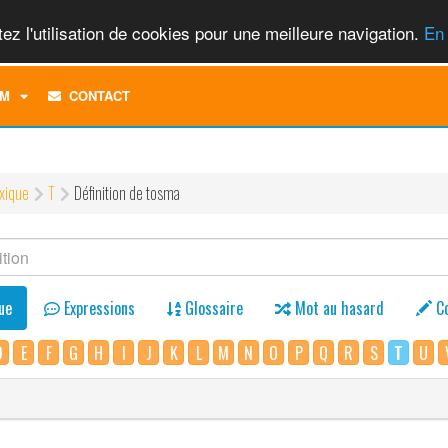
ez l'utilisation de cookies pour une meilleure navigation.
En 
TOGGLE
M
CONTACT
DROPDOWN
MENU
xique
T
Définition de tosma
ue
Expressions
Glossaire
Mot au hasard
C
D
E
F
G
H
I
J
K
L
M
N
O
P
Q
R
S
T
U