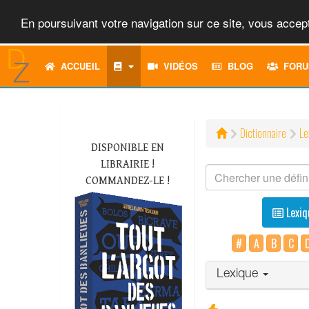
En poursuivant votre navigation sur ce site, vous accept
ACCUEIL
VIDÉOS
BLOG
FORU
Dictionnaire
Le
DISPONIBLE EN
LIBRAIRIE !
COMMANDEZ-LE !
Lexiq
#
A
B
C
Lexique