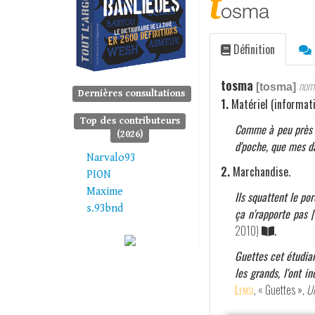
t
osma
Définition
tosma
nom 
[tosma]
Dernières consultations
1.
Matériel (informati
Top des contributeurs
Comme à peu près to
(2026)
d'poche, que mes d
Narvalo93
2.
Marchandise.
PION
Maxime
Ils squattent le por
s.93bnd
ça n'rapporte pas |
2010)
.
Guettes cet étudian
les grands, l'ont i
Lemsi
, « Guettes »,
Un