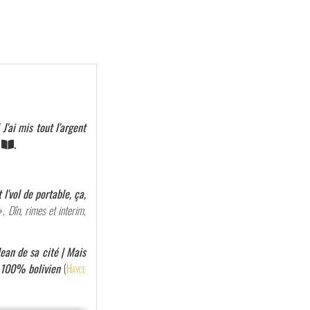
J'ai mis tout l'argent
.
 l'vol de portable, ça,
 »,
Dîn, rimes et interim
,
lean de sa cité | Mais
a 100% bolivien
(
Hayce