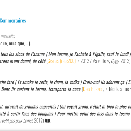
Commentaires
masculin.
que, musique, …).
us les zicos de Paname | Mon tosma, je l'achète à Pigalle, sauf le lundi | 
arons m'ont donné, de côté
(
Gystere (frer200)
, « 2012 / Ma viiiiie »,
Gygy
, 2012)
che tard | Et smoke le zetla, le rhum, la vodka | Crois-moi ils adorent ça | Et
 Donc ils sortent le tosma, transporte la coca
(
Deen Burbigo
, « J'écris la rue
t, qu'avait de grandes capacités | Qui voyait grand, c'était le bico le plus c
ncité à sortir l'nez des bouquins | Pour mettre celui des loss dans le tosm
 petit pas pour Lemsi
, 2012)
.