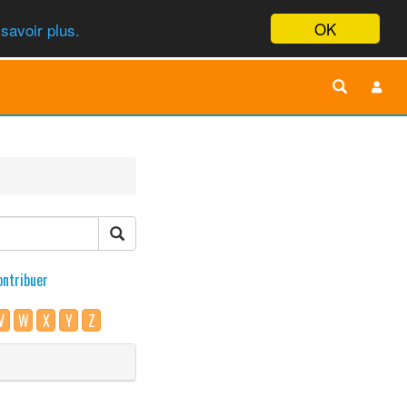
OK
savoir plus.
ontribuer
V
W
X
Y
Z