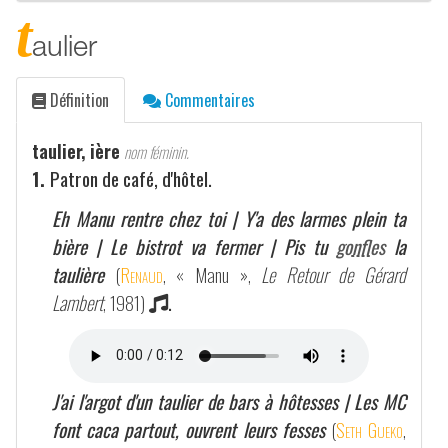
t
aulier
Définition
Commentaires
taulier, ière
nom féminin.
1.
Patron de café, d'hôtel.
Eh Manu rentre chez toi | Y'a des larmes plein ta
bière | Le bistrot va fermer | Pis tu
gonfles
la
taulière
(
Renaud
, « Manu »,
Le Retour de Gérard
Lambert
, 1981)
.
J'ai l'argot d'un taulier de bars à hôtesses | Les MC
font caca partout, ouvrent leurs fesses
(
Seth Gueko
,