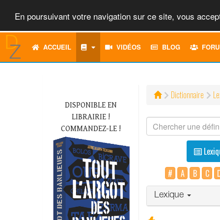
En poursuivant votre navigation sur ce site, vous accept
ACCUEIL
VIDÉOS
BLOG
FORU
Dictionnaire
Le
DISPONIBLE EN
LIBRAIRIE !
COMMANDEZ-LE !
Lexiq
#
A
B
C
Lexique