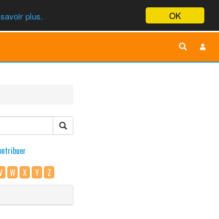
OK
savoir plus.
ontribuer
V
W
X
Y
Z