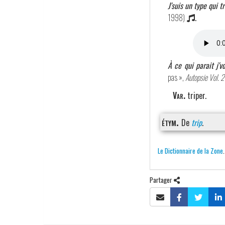
J'suis un type qui t
1998)
.
À ce qui parait j'v
pas »,
Autopsie Vol. 2
Var.
triper.
étym.
De
trip
.
Le Dictionnaire de la Zone
Partager