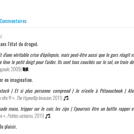
Commentaires
f.
dans l'état du drogué.
git d'une véritable crise d'épilepsie, mais peut-être aussi que le gars réagit 
lève le petit doigt pour l'aider. Ils sont tous couchés sur le sol, en train de
agoule
, 2009)
.
er en imagination.
 stock | Et si plus personne comprend | Je m'exile à Pétaouchnok | Alor
 vite !!! »,
The Hypnoflip Invasion
, 2011)
.
sado maso, tripper sur le cuir, les zips | J'pourrais être un battle rapper 
he »,
Petites victoires
, 2011)
.
u plaisir.