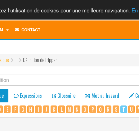
ez l'utilisation de cookies pour une meilleure navigation.
En 
TOGGLE
M
CONTACT
DROPDOWN
MENU
xique
T
Définition de tripper
ue
Expressions
Glossaire
Mot au hasard
C
D
E
F
G
H
I
J
K
L
M
N
O
P
Q
R
S
T
U