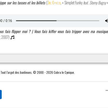
rippe sur les tasses et les billets
(
Doc Gynéco
, « Simplet funky
feat. Stomy Bugsy
ous fais flipper moi ? | Vous fais kiffer vous fais tripper avec ma musique
, 2007)
.
. Tout l'argot des banlieues. © 2000 - 2026 Cobra le Cynique.