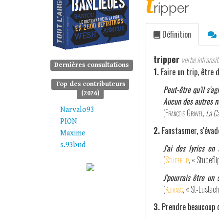
t
ripper
Définition
tripper
verbe intransiti
Dernières consultations
1.
Faire un trip, être 
Top des contributeurs
Peut-être qu'il s'a
(2026)
Aucun des autres ne 
Narvalo93
(
François Gravel
,
La C
PION
2.
Fanstasmer, s'évad
Maxime
s.93bnd
J'ai des lyrics en
(
Stupeflip
, « Stupeflip
J'pourrais être un 
(
Koriass
, « St-Eustac
3.
Prendre beaucoup d