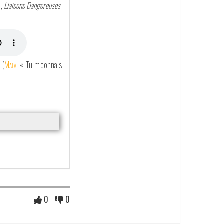
»,
Liaisons Dangereuses
,
(
Mala
, « Tu m'connais
0
0