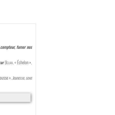
u compteur, fumer nos
car
(
Iguan
, « Échelon »,
 pousse »,
Jeunesse, sexe