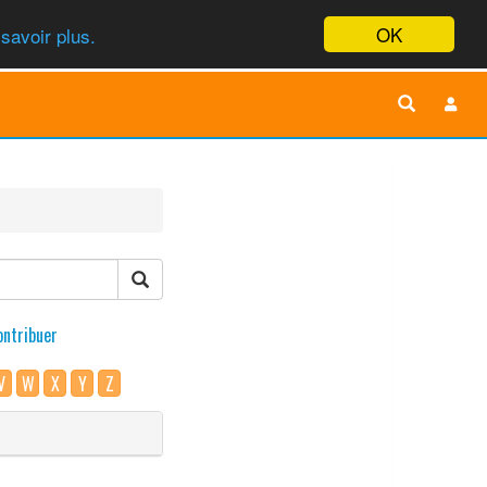
OK
savoir plus.
ontribuer
V
W
X
Y
Z