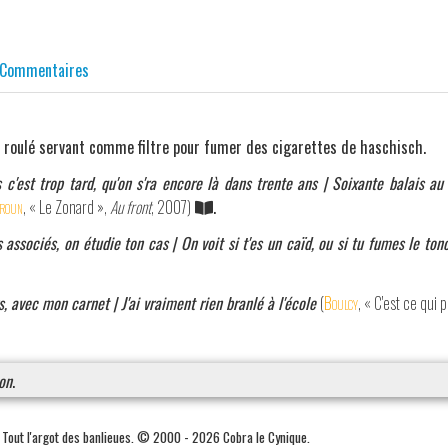
Commentaires
 roulé servant comme filtre pour fumer des cigarettes de haschisch.
s c'est trop tard, qu'on s'ra encore là dans trente ans | Soixante balais a
roun
, « Le Zonard »,
Au front
, 2007)
.
associés, on étudie ton cas | On voit si t'es un caïd, ou si tu fumes le ton
s, avec mon carnet | J'ai vraiment rien branlé à l'école
(
Boulcy
, « C'est ce qui
on
.
. Tout l'argot des banlieues. © 2000 - 2026 Cobra le Cynique.