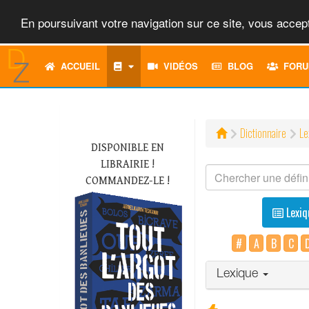
En poursuivant votre navigation sur ce site, vous accept
ACCUEIL
VIDÉOS
BLOG
FORU
Dictionnaire
Le
DISPONIBLE EN
LIBRAIRIE !
COMMANDEZ-LE !
Lexiq
#
A
B
C
Lexique