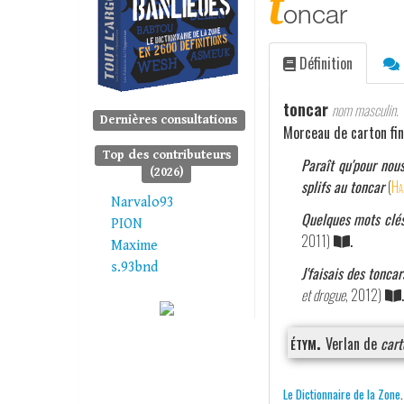
t
oncar
Définition
toncar
nom masculin.
Dernières consultations
Morceau de carton fin
Top des contributeurs
Paraît qu'pour nou
(2026)
splifs au toncar
(
Ha
Narvalo93
Quelques mots clés 
PION
2011)
.
Maxime
s.93bnd
J'faisais des toncar
et drogue
, 2012)
.
étym.
Verlan de
cart
Le Dictionnaire de la Zone