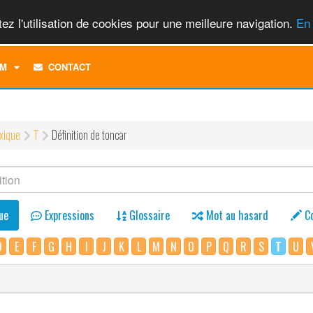
ez l'utilisation de cookies pour une meilleure navigation.
En 
TOGGLE
M
CONTACT
DROPDOWN
MENU
xique
T
Définition de toncar
ue
Expressions
Glossaire
Mot au hasard
C
D
E
F
G
H
I
J
K
L
M
N
O
P
Q
R
S
T
U