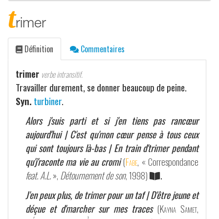
t
rimer
Définition
Commentaires
trimer
verbe intransitif.
Travailler durement, se donner beaucoup de peine.
Syn.
turbiner
.
Alors j'suis parti et si j'en tiens pas rancœur
aujourd'hui | C'est qu'mon cœur pense à tous ceux
qui sont toujours là-bas | En train d'trimer pendant
qu'j'raconte ma vie au cromi
(
Fabe
, « Correspondance
feat. A.L.
»,
Détournement de son
, 1998)
.
J'en peux plus, de trimer pour un taf | D'être jeune et
déçue et d'marcher sur mes traces
(
Kayna Samet
,