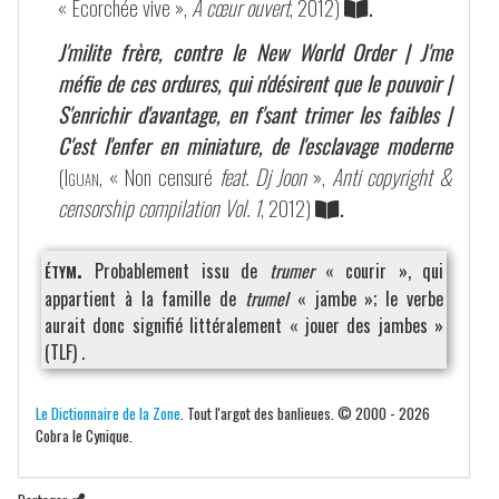
« Écorchée vive »,
À cœur ouvert
, 2012)
.
J'milite frère, contre le New World Order | J'me
méfie de ces ordures, qui n'désirent que le pouvoir |
S'enrichir d'avantage, en f'sant trimer les faibles |
C'est l'enfer en miniature, de l'esclavage moderne
(
Iguan
, « Non censuré
feat. Dj Joon
»,
Anti copyright &
censorship compilation Vol. 1
, 2012)
.
étym.
Probablement issu de
trumer
« courir », qui
appartient à la famille de
trumel
« jambe »; le verbe
aurait donc signifié littéralement « jouer des jambes »
(TLF) .
Le Dictionnaire de la Zone
. Tout l'argot des banlieues. © 2000 - 2026
Cobra le Cynique.