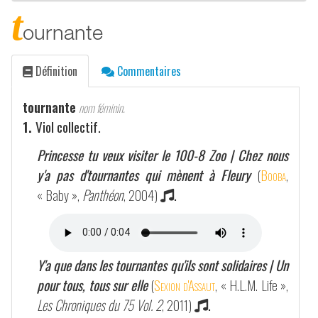
t
ournante
Définition
Commentaires
tournante
nom féminin.
1.
Viol collectif.
Princesse tu veux visiter le 100-8 Zoo | Chez nous
y'a pas d'tournantes qui mènent à Fleury
(
Booba
,
« Baby »,
Panthéon
, 2004)
.
Y'a que dans les tournantes qu'ils sont solidaires | Un
pour tous, tous sur elle
(
Sexion d'Assaut
, « H.L.M. Life »,
Les Chroniques du 75 Vol. 2
, 2011)
.