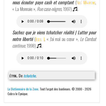
nous écouter paye cash et comptant
(
Neg' Marrons
,
« La Monnaie »,
Rue case-nègres
, 1997)
.
Sachez que je viens tchatcher réalité | Lutter pour
notre liberté
(
Ideal J
, « J'ai mal au cœur »,
Le Combat
continue
, 1998)
.
étym.
De
tchatche
.
Le Dictionnaire de la Zone
. Tout l'argot des banlieues. © 2000 - 2026
Cobra le Cynique.