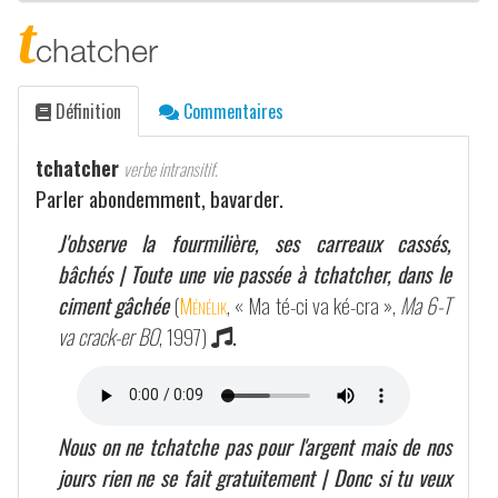
t
chatcher
Définition
Commentaires
tchatcher
verbe intransitif.
Parler abondemment, bavarder.
J'observe la fourmilière, ses carreaux cassés,
bâchés | Toute une vie passée à tchatcher, dans le
ciment gâchée
(
Ménélik
, « Ma té-ci va ké-cra »,
Ma 6-T
va crack-er BO
, 1997)
.
Nous on ne tchatche pas pour l'argent mais de nos
jours rien ne se fait gratuitement | Donc si tu veux