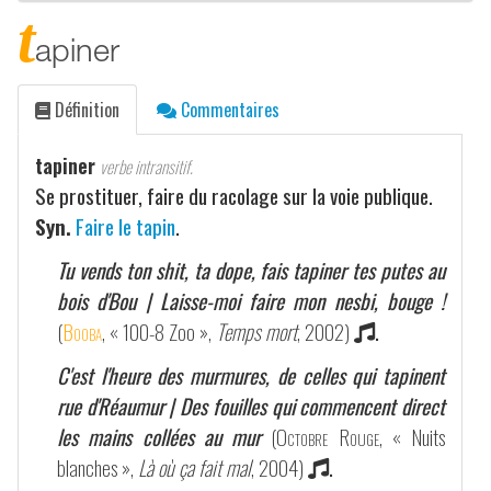
t
apiner
Définition
Commentaires
tapiner
verbe intransitif.
Se prostituer, faire du racolage sur la voie publique.
Syn.
Faire le tapin
.
Tu vends ton shit, ta dope, fais tapiner tes putes au
bois d'Bou | Laisse-moi faire mon nesbi, bouge !
(
Booba
, « 100-8 Zoo »,
Temps mort
, 2002)
.
C'est l'heure des murmures, de celles qui tapinent
rue d'Réaumur | Des fouilles qui commencent direct
les mains collées au mur
(
Octobre Rouge
, « Nuits
blanches »,
Là où ça fait mal
, 2004)
.