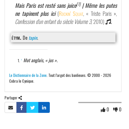
[1]
Mais Paris est resté sans juice
| Même les putes
ne tapinent plus ici
(
Rockin' Squat
, « Triste Paris »,
Confession d'un enfant du siècle Volume 3
, 2010)
.
étym.
De
tapin
.
Mot anglais, « jus ».
↑
Le Dictionnaire de la Zone
. Tout l'argot des banlieues. © 2000 - 2026
Cobra le Cynique.
Partager
0
0