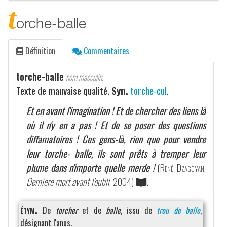
t
orche-balle
Définition
Commentaires
torche-balle
nom masculin.
Texte de mauvaise qualité.
Syn.
torche-cul
.
Et en avant l'imagination ! Et de chercher des liens là
où il n'y en a pas ! Et de se poser des questions
diffamatoires ! Ces gens-là, rien que pour vendre
leur torche- balle, ils sont prêts à tremper leur
plume dans n'importe quelle merde !
(
René Dzagoyan
,
Dernière mort avant l'oubli
, 2004)
.
étym.
De
torcher
et de
balle
, issu de
trou de balle
,
désignant l'anus.