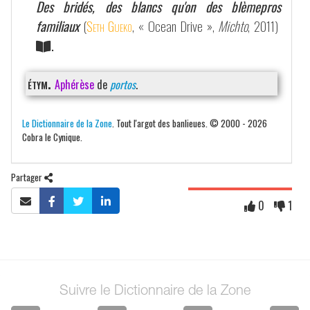
Des bridés, des blancs qu'on des blèmepros
familiaux
(
Seth Gueko
, « Ocean Drive »,
Michto
, 2011)
.
étym.
Aphérèse
de
portos
.
Le Dictionnaire de la Zone
. Tout l'argot des banlieues. © 2000 - 2026
Cobra le Cynique.
Partager
0
1
Suivre le Dictionnaire de la Zone