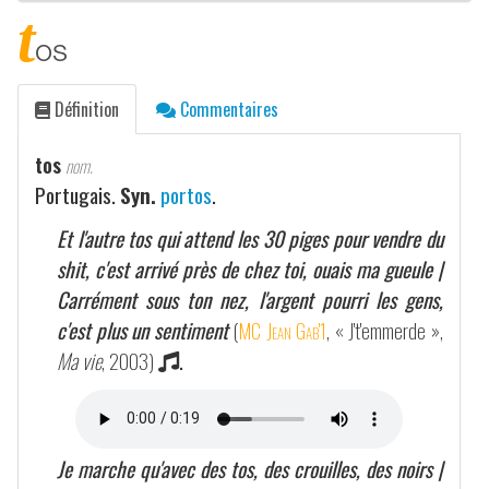
t
os
Définition
Commentaires
tos
nom.
Portugais.
Syn.
portos
.
Et l'autre tos qui attend les 30 piges pour vendre du
shit, c'est arrivé près de chez toi, ouais ma gueule |
Carrément sous ton nez, l'argent pourri les gens,
c'est plus un sentiment
(
MC Jean Gab'1
, « J't'emmerde »,
Ma vie
, 2003)
.
Je marche qu'avec des tos, des crouilles, des noirs |