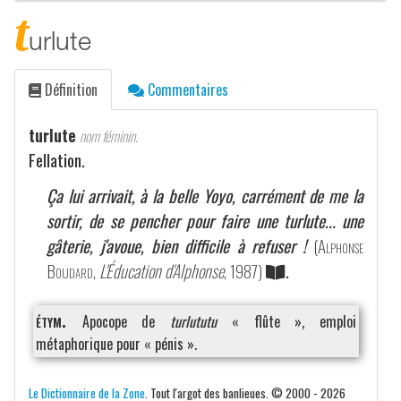
t
urlute
Définition
Commentaires
turlute
nom féminin.
Fellation.
Ça lui arrivait, à la belle Yoyo, carrément de me la
sortir, de se pencher pour faire une turlute... une
gâterie, j'avoue, bien difficile à refuser !
(
Alphonse
Boudard
,
L'Éducation d'Alphonse
, 1987)
.
étym.
Apocope de
turlututu
« flûte », emploi
métaphorique pour « pénis ».
Le Dictionnaire de la Zone
. Tout l'argot des banlieues. © 2000 - 2026