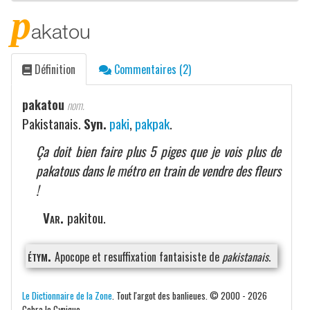
p
akatou
Définition
Commentaires (2)
pakatou
nom.
Pakistanais.
Syn.
paki
,
pakpak
.
Ça doit bien faire plus 5 piges que je vois plus de
pakatous dans le métro en train de vendre des fleurs
!
Var.
pakitou.
étym.
Apocope et resuffixation fantaisiste de
pakistanais
.
Le Dictionnaire de la Zone
. Tout l'argot des banlieues. © 2000 - 2026
Cobra le Cynique.