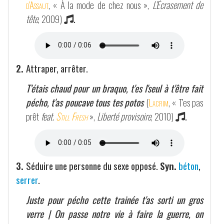
d'Assaut
, « À la mode de chez nous »,
L'Écrasement de
tête
, 2009)
.
2.
Attraper, arrêter.
T'étais chaud pour un braquo, t'es l'seul à t'être fait
pécho, t'as poucave tous tes potos
(
Lacrim
, « T'es pas
prêt
feat.
Still Fresh
»,
Liberté provisoire
, 2010)
.
3.
Séduire une personne du sexe opposé.
Syn.
béton
,
serrer
.
Juste pour pécho cette trainée t'as sorti un gros
verre | On passe notre vie à faire la guerre, on