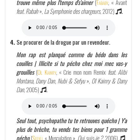
trouve même plus l'temps d's'aimer
(
Fababy
, « Avant
feat. Rabah
»,
La Symphonie des chargeurs
, 2012)
.
4.
Se procurer de la drogue par un revendeur.
Mon rap est planqué comme du bédo dans les
couilles | Illicite si tu pécho chez moi mec vas-y
grouilles
(
Ol Kainry
, « Crie mon nom Remix
feat. Alibi
Montana, Dany Dan, Nubi & Sefyu
»,
Ol Kainry & Dany
Dan
, 2005)
.
Seul tout, psychopathe tu te retrouves quécho | Y'a
plus de brèche, tu vends tes biens pour 1 gramme
pécho
(
Sefyu
, « Musculation »,
Qui suis-je ?
, 2006)
.