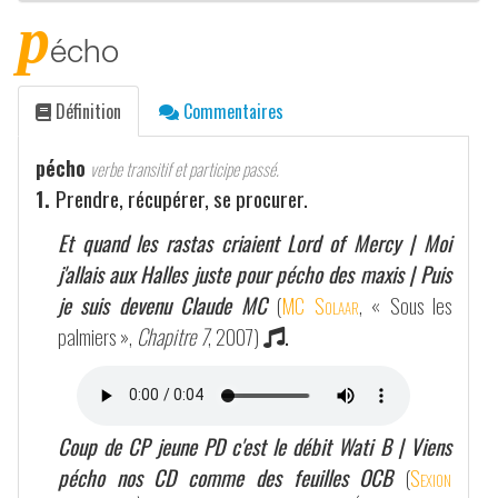
p
écho
Définition
Commentaires
pécho
verbe transitif et participe passé.
1.
Prendre, récupérer, se procurer.
Et quand les rastas criaient Lord of Mercy | Moi
j'allais aux Halles juste pour pécho des maxis | Puis
je suis devenu Claude MC
(
MC Solaar
, « Sous les
palmiers »,
Chapitre 7
, 2007)
.
Coup de CP jeune PD c'est le débit Wati B | Viens
pécho nos CD comme des feuilles OCB
(
Sexion