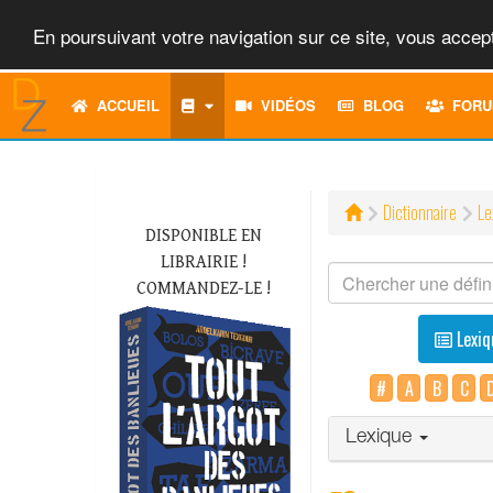
En poursuivant votre navigation sur ce site, vous accept
ACCUEIL
VIDÉOS
BLOG
FORU
Dictionnaire
Le
DISPONIBLE EN
LIBRAIRIE !
COMMANDEZ-LE !
Lexiq
#
A
B
C
Lexique