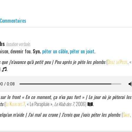
Commentaires
bs
locution verbale.
aison, devenir fou.
Syn.
péter un câble
,
péter un joint
.
 que j'n'avance qu'à petit peu | Peu après je pète les plombs
(
Disiz la Peste
, 
)
.
sur le front « En ce moment, ça n'va pas fort » | Le jour où je pèterai les
ts
(
Le Klub des 7
, « Le Parapluie »,
Le Klub des 7
, 2006)
.
elqu'un m'aide | J'ai mal au crane | J'crois que j'vais péter les plombs
(
Salif
,