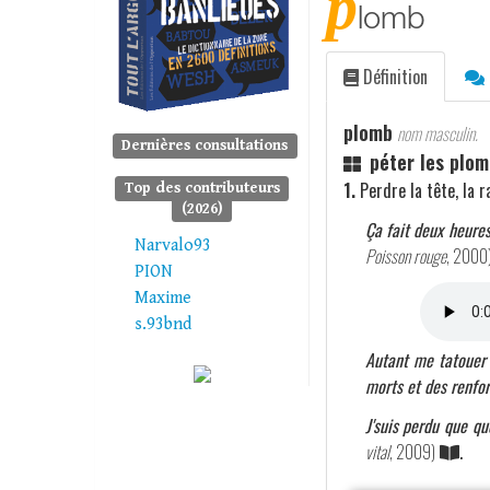
p
lomb
Définition
plomb
nom masculin.
Dernières consultations
péter les plom
1.
Perdre la tête, la r
Top des contributeurs
(2026)
Ça fait deux heures
Narvalo93
Poisson rouge
, 2000
PION
Maxime
s.93bnd
Autant me tatouer 
morts et des renfor
J'suis perdu que qu
vital
, 2009)
.