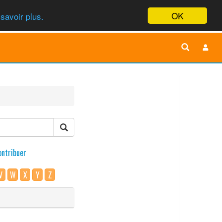
OK
savoir plus.
ontribuer
V
W
X
Y
Z