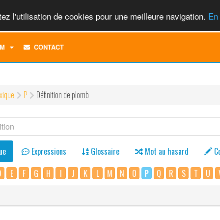
ez l'utilisation de cookies pour une meilleure navigation.
En 
TOGGLE
M
CONTACT
DROPDOWN
MENU
xique
P
Définition de plomb
ue
Expressions
Glossaire
Mot au hasard
C
D
E
F
G
H
I
J
K
L
M
N
O
P
Q
R
S
T
U