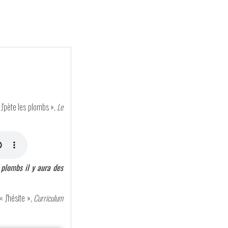
« J'pète les plombs »,
Le
 plombs il y aura des
 « J'hésite »,
Curriculum