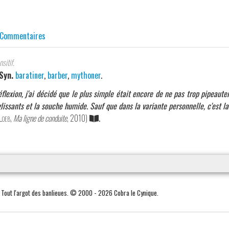
Commentaires
sitif.
Syn.
baratiner
,
barber
,
mythoner
.
flexion, j'ai décidé que le plus simple était encore de ne pas trop pipeauter
 glissants et la souche humide. Sauf que dans la variante personnelle, c'est 
Loeb
,
Ma ligne de conduite
, 2010)
.
. Tout l'argot des banlieues. © 2000 - 2026 Cobra le Cynique.