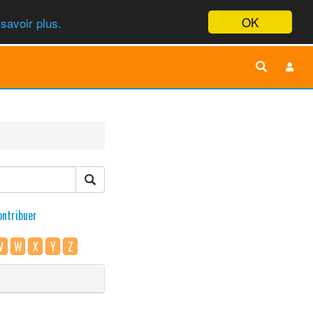
OK
savoir plus.
ontribuer
V
W
X
Y
Z