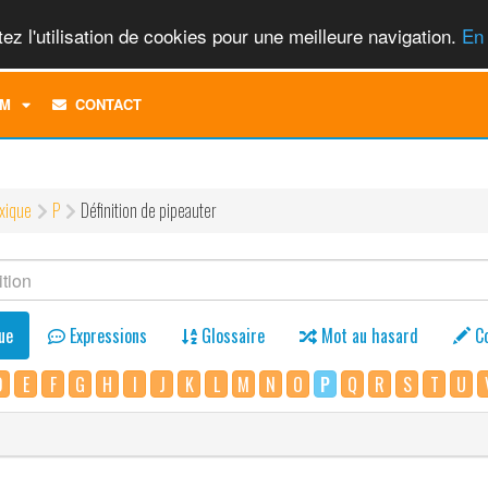
ez l'utilisation de cookies pour une meilleure navigation.
En 
TOGGLE
M
CONTACT
DROPDOWN
MENU
xique
P
Définition de pipeauter
ue
Expressions
Glossaire
Mot au hasard
C
D
E
F
G
H
I
J
K
L
M
N
O
P
Q
R
S
T
U